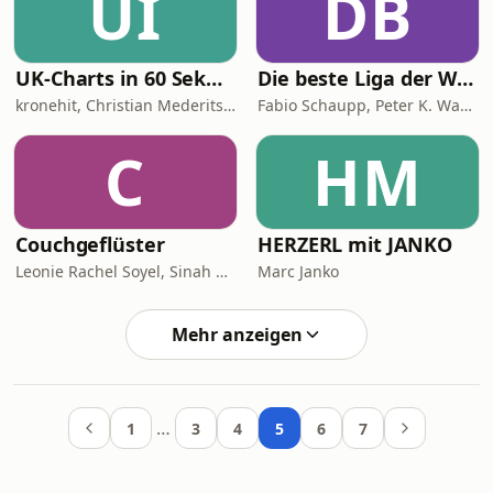
UI
DB
UK-Charts in 60 Sekunden
Die beste Liga der Welt
kronehit, Christian Mederitsch
Fabio Schaupp, Peter K. Wagner und Thomas Seidl
C
HM
Couchgeflüster
HERZERL mit JANKO
Leonie Rachel Soyel, Sinah Edhofer
Marc Janko
Mehr anzeigen
…
1
3
4
5
6
7