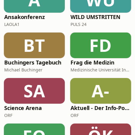
Ansakonferenz
WILD UMSTRITTEN
LAOLA1
PULS 24
BT
FD
Buchingers Tagebuch
Frag die Medizin
Michael Buchinger
Medizinische Universität Innsbruck
SA
A-
Science Arena
Aktuell - Der Info-Podcast von ORF III
ORF
ORF