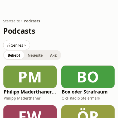
Startseite
Podcasts
Podcasts
Genres
Beliebt
Neueste
A–Z
PM
BO
Philipp Maderthaner Unplugged | Der Podcast für Business, Mindset und Erfolg
Box oder Strafraum
Philipp Maderthaner
ORF Radio Steiermark
EW
ÖP