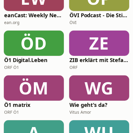
eanCast: Weekly Neurology
ÖVI Podcast - Die Stimme der Immobilienwirtschaft
ean.org
ÖVI
ÖD
ZE
Ö1 Digital.Leben
ZIB erklärt mit Stefan Lenglinger
ORF Ö1
ORF
ÖM
WG
Ö1 matrix
Wie geht's da?
ORF Ö1
Vitus Amor
A
WU