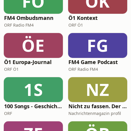
FO
ÖK
FM4 Ombudsmann
Ö1 Kontext
ORF Radio FM4
ORF Ö1
ÖE
FG
Ö1 Europa-Journal
FM4 Game Podcast
ORF Ö1
ORF Radio FM4
1S
NZ
100 Songs - Geschichte wird gemacht
Nicht zu fassen. Der profil-Investigativpodcast
ORF
Nachrichtenmagazin profil