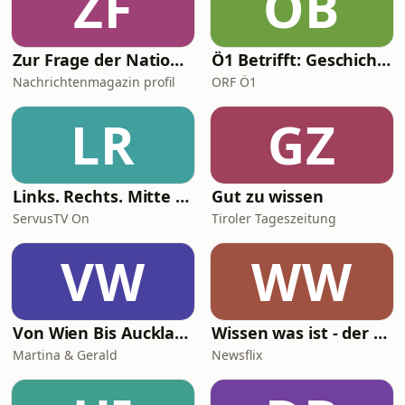
ZF
ÖB
Zur Frage der Nation. Der profil-Politikpodcast
Ö1 Betrifft: Geschichte
Nachrichtenmagazin profil
ORF Ö1
LR
GZ
Links. Rechts. Mitte – Duell der Meinungsmacher
Gut zu wissen
ServusTV On
Tiroler Tageszeitung
VW
WW
Von Wien Bis Auckland
Wissen was ist - der Newsflix-Podcast
Martina & Gerald
Newsflix