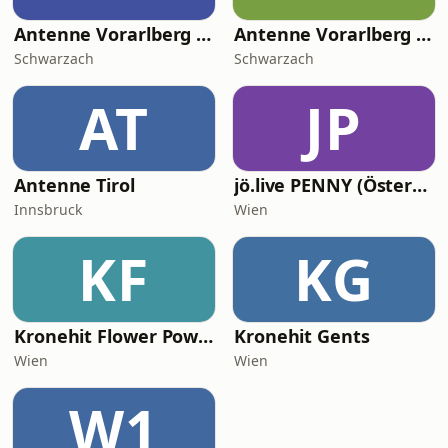
Antenne Vorarlberg Schlagerkult
Antenne Vorarlberg Love songs
Schwarzach
Schwarzach
AT
JP
Antenne Tirol
jö.live PENNY (Österreich)
Innsbruck
Wien
KF
KG
Kronehit Flower Power
Kronehit Gents
Wien
Wien
W1