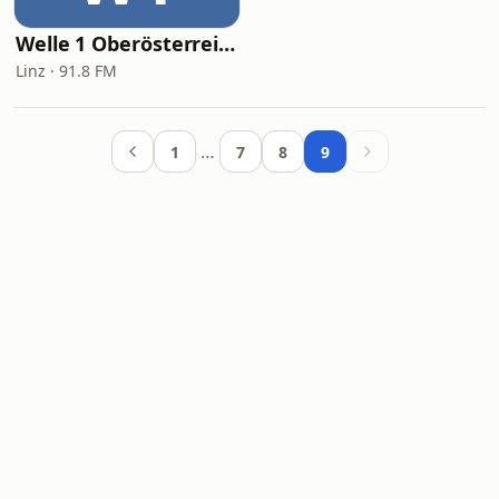
Welle 1 Oberösterreich
Linz · 91.8 FM
…
1
7
8
9