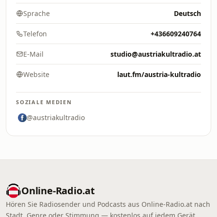
Sprache
Deutsch
Telefon
+436609240764
E-Mail
studio@austriakultradio.at
Website
laut.fm/austria-kultradio
SOZIALE MEDIEN
@austriakultradio
Online‑Radio.at
Hören Sie Radiosender und Podcasts aus Online‑Radio.at nach
Stadt, Genre oder Stimmung — kostenlos auf jedem Gerät.