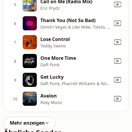
Call on Me (Radio Mix)
5
Eric Prydz
Thank You (Not So Bad)
6
Dimitri Vegas & Like Mike, Tiësto, Dido, W&W, Dimitri Vegas & Like Mike
Lose Control
7
Teddy Swims
One More Time
8
Daft Punk
Get Lucky
9
Daft Punk, Pharrell Williams & Nile Rodgers
Avalon
10
Roxy Music
Mehr anzeigen