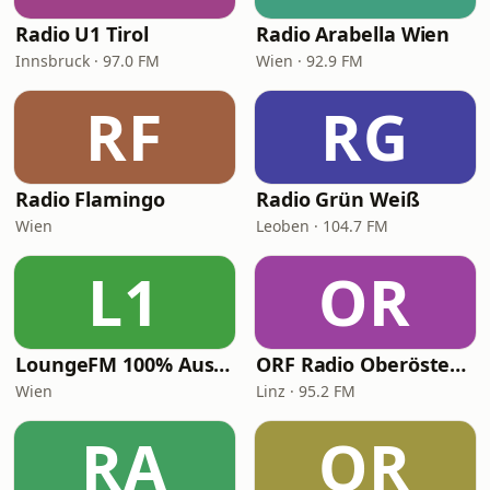
Radio U1 Tirol
Radio Arabella Wien
Innsbruck · 97.0 FM
Wien · 92.9 FM
RF
RG
Radio Flamingo
Radio Grün Weiß
Wien
Leoben · 104.7 FM
L1
OR
LoungeFM 100% Austria
ORF Radio Oberösterreich
Wien
Linz · 95.2 FM
RA
OR