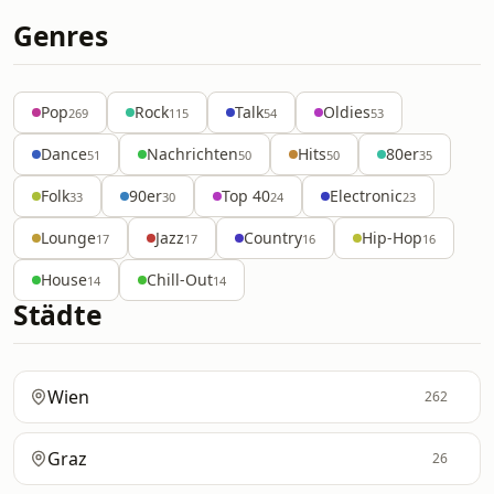
Genres
Pop
Rock
Talk
Oldies
269
115
54
53
Dance
Nachrichten
Hits
80er
51
50
50
35
Folk
90er
Top 40
Electronic
33
30
24
23
Lounge
Jazz
Country
Hip-Hop
17
17
16
16
House
Chill-Out
14
14
Städte
Wien
262
Graz
26