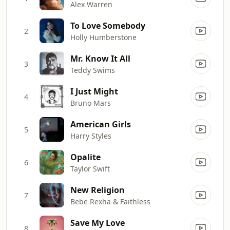
Alex Warren
To Love Somebody
2
Holly Humberstone
Mr. Know It All
3
Teddy Swims
I Just Might
4
Bruno Mars
American Girls
5
Harry Styles
Opalite
6
Taylor Swift
New Religion
7
Bebe Rexha & Faithless
Save My Love
8