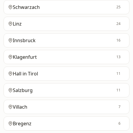
Schwarzach
25
Linz
24
Innsbruck
16
Klagenfurt
13
Hall in Tirol
11
Salzburg
11
Villach
7
Bregenz
6