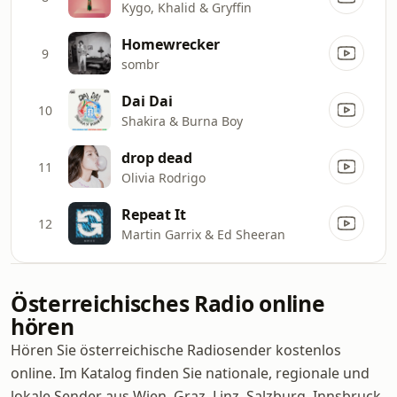
Kygo, Khalid & Gryffin
Homewrecker
9
sombr
Dai Dai
10
Shakira & Burna Boy
drop dead
11
Olivia Rodrigo
Repeat It
12
Martin Garrix & Ed Sheeran
Österreichisches Radio online
hören
Hören Sie österreichische Radiosender kostenlos
online. Im Katalog finden Sie nationale, regionale und
lokale Sender aus Wien, Graz, Linz, Salzburg, Innsbruck,