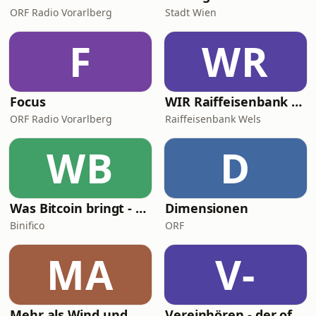
ORF Radio Vorarlberg
Stadt Wien
F
WR
Focus
WIR Raiffeisenbank Wels Bankgeflüster
ORF Radio Vorarlberg
Raiffeisenbank Wels
WB
D
Was Bitcoin bringt - mit Niko Jilch
Dimensionen
Binifico
ORF
MA
V-
Mehr als Wind und Wetter
Vereinhören - der offizielle Podcast des SK Rapid