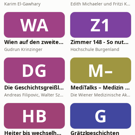
Karim El-Gawhary
Edith Michaeler und Fritzi Kraus
WA
Z1
Wien auf den zweiten Blick
Zimmer 148 - So nutzen wir KI
Gudrun Krinzinger
Hochschule Burgenland
DG
M–
Die Geschichtsgreißlerei
MediTalks – Medizin im Ohr
Andreas Filipovic, Walter Szevera
Die Wiener Medizinische Akademie (WMA)
HB
G
Heiter bis wechselhaft
Grätzlgeschichten