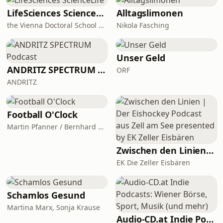
begebracht hat und warum es für uns
alle darum geht, sich mit seinem
LifeSciences ScienceLife
Alltagslimonen
10jährigen Ich zu verbinden.Der
the Vienna Doctoral School of Pharmaceutical, Nutritional and Sport Sciences (PhaNuSpo), University of Vienna
Nikola Fasching
Bestseller-Autor, der in seinem Buch "
(Null) Bock auf Arbeit" über die
Transformation in unserer Jobwelt sc
Unser Geld
ANDRITZ SPECTRUM Podcast
ORF
ANDRITZ
Football O'Clock
Martin Pfanner / Bernhard Seikovits
Zwischen den Linien | Der Eishockey Podcast aus Zell am See presented by EK Zeller Eisbären
EK Die Zeller Eisbären
Schamlos Gesund
Martina Marx, Sonja Krause
Audio-CD.at Indie Podcasts: Wiener Börse, Sport, Musik (und mehr)