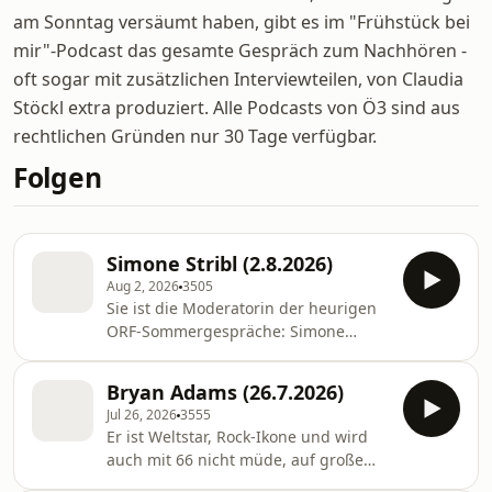
am Sonntag versäumt haben, gibt es im "Frühstück bei
mir"-Podcast das gesamte Gespräch zum Nachhören -
oft sogar mit zusätzlichen Interviewteilen, von Claudia
Stöckl extra produziert. Alle Podcasts von Ö3 sind aus
rechtlichen Gründen nur 30 Tage verfügbar.
Folgen
Simone Stribl (2.8.2026)
Aug 2, 2026
3505
Sie ist die Moderatorin der heurigen
ORF-Sommergespräche: Simone
Stribl. Am 10.8. startet sie mit den
Polittalks im ORF.Die 39-jährige
Bryan Adams (26.7.2026)
Oberösterreicherin hat für "Frühstück
Jul 26, 2026
3555
bei mir" nach Hause geladen, in ihre
Er ist Weltstar, Rock-Ikone und wird
Zweizimmerwohnung in Wien-
auch mit 66 nicht müde, auf große
Landstraße. Bei selbstgemachter
Tournee zu gehen: Bryan Adams ist