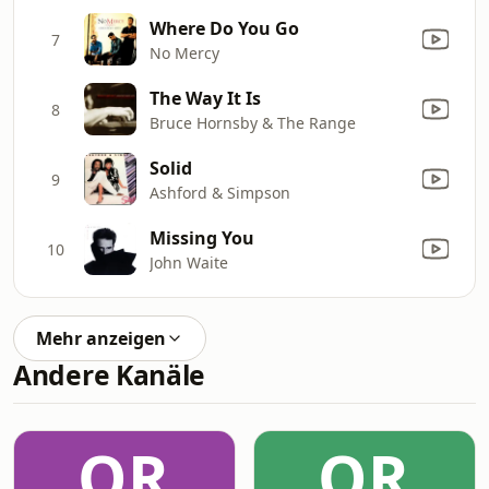
Where Do You Go
7
No Mercy
The Way It Is
8
Bruce Hornsby & The Range
Solid
9
Ashford & Simpson
Missing You
10
John Waite
Mehr anzeigen
Andere Kanäle
OR
OR