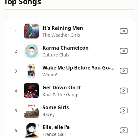
Top Songs
It's Raining Men
1
The Weather Girls
Karma Chameleon
2
Culture Club
Wake Me Up Before You Go-Go
3
Wham!
Get Down On It
4
Kool & The Gang
Some Girls
5
Racey
Ella, elle l'a
6
France Gall