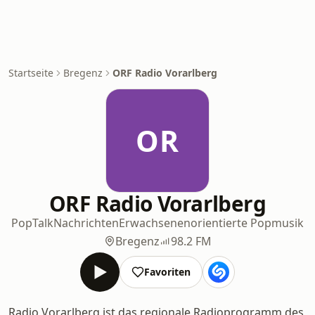
Startseite
Bregenz
ORF Radio Vorarlberg
OR
ORF Radio Vorarlberg
Pop
Talk
Nachrichten
Erwachsenenorientierte Popmusik
Bregenz
98.2 FM
Favoriten
Radio Vorarlberg ist das regionale Radioprogramm des