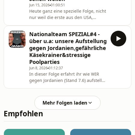
Jun 15, 2026
01:00:51
Heute ganz eine spezielle Folge, nicht
nur weil die erste aus den USA,
sondern weil es auch eine "Herzerl
mit Janko MEETS Ansakonferenz
Nationalteam SPEZIAL#4 -
(Harald Prantl von Laola1)"-
über u.a: unsere Aufstellung
COLLABORATION ist.Wir sprechen
gegen Jordanien,gefährliche
über die bisherigen Aufreger,
Käsekrainer&stressige
Fauxpas und denkwürdige Momente.
Poolparties
Ausserdem im ÖFB Block (mit Harald
Prantl) dann unsere ersten Eindrücke
Jun 8, 2026
01:12:37
In dieser Folge erfahrt ihr wie WIR
über die letzten Tage mit dem
gegen Jordanien (Stand 7.6) aufstellen
ÖFB.Ganz zum Schluss gibts dann
würden, wer unserer Meinung nach
noch ei
dem Testspiel vs Tunesien in der
Startelf stehen muss, warum
Mehr Folgen laden
Käsekrainer gefährlich und
Empfohlen
Poolparties sehr anstrengend sein
können.Viel Spass beim Reinhören!Die
nä Folge gibts dann ENDLICH von
Vorort aus den USA. Abonniert den