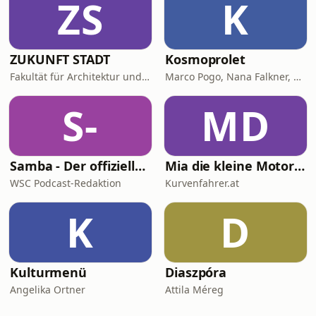
ZS
K
ZUKUNFT STADT
Kosmoprolet
Fakultät für Architektur und Raumplanung, TU Wien
Marco Pogo, Nana Falkner, Andi Widmann
S-
MD
Samba - Der offizielle Wiener Sport-Club Podcast
Mia die kleine Motormaus
WSC Podcast-Redaktion
Kurvenfahrer.at
K
D
Kulturmenü
Diaszpóra
Angelika Ortner
Attila Méreg