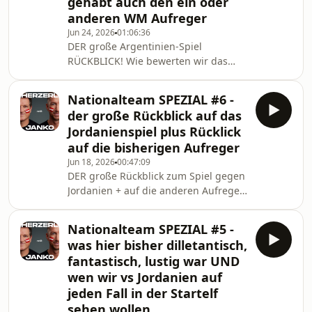
gehabt auch den ein oder
Folge wird euch präsentiert
von:www.win2day.atwww.bitpanda.comwww.immou
anderen WM Aufreger
Jun 24, 2026
01:06:36
DER große Argentinien-Spiel
RÜCKBLICK! Wie bewerten wir das
Spiel, ist Messi wirklich so gut &amp;
warum es für Andi lebensrettend war,
Nationalteam SPEZIAL #6 -
dass wir in einem gekühlten Stadion
der große Rückblick auf das
gespielt haben....Diese Folge wird
Jordanienspiel plus Rücklick
euch präsentiert
auf die bisherigen Aufreger
von:www.win2day.atwww.immounited.comwww.bit
Jun 18, 2026
00:47:09
DER große Rückblick zum Spiel gegen
Jordanien + auf die anderen Aufreger
seit der letzten Folge
Nationalteam SPEZIAL #5 -
was hier bisher dilletantisch,
fantastisch, lustig war UND
wen wir vs Jordanien auf
jeden Fall in der Startelf
sehen wollen