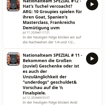
Nationalteam SPEZIAL #12 -
&quot;funfact&quot; um, bei wem
Hat's Tuchel vercoacht?
auch immer, GLÄNZEN zu können
ARG: 10 Groupies spielen für
;-)Viel Spass beim Reinhören aber
ihren Goat, Spanien's
auch beim Finale ;-)Dieser Podcast
Masterclass, Frankreichs
wird Dir präsentiert
von:www.immounited.comwww.win2day.atwww.bit
Demütigung uvm
Jul 17, 2026
01:17:21
In der heutigen Folge blicken wir auf
die Nachwehen der 1/4 und 1/2
Finalspiele zurück. Wir sprechen über
die Klasse von Spanien &amp; die
Nationalteam SPEZIAL # 11 -
Väter des Erfolges, den unbändigen
Bekommen die Großen
Willen von Argentinien und warum 10
(zuviel) Geschenke oder ist
Groupies für IHREN Goat spielen, was
es auch der
bei England &amp; Frankreich wohl
Unzulänglichkeit der
schief gelaufen ist. Hats Tuchel
vercoacht und war das Deschamps
"underdogs" geschuldet&
vorletztes Spiel als Nationaltrainer?
Vorschau auf die ½
Ausserdem haben w
Finalspiele.
Jul 12, 2026
00:55:57
In der heutigen Folge blicken Andi