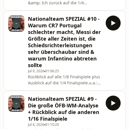
&amp; Ich zurück auf die 1/4
Finalspiele und ordnen ein, ob die
Favoriten immer nur weiterkommen
Nationalteam SPEZIAL #10 -
aufgrund von
Warum CR7 Portugal
&quot;Geschenken&quot;.Ausserdem
schlechter macht, Messi der
blicken wir auf die anstehenden 1/2
Größte aller Zeiten ist, die
Finalspiele.Diese Folge wird euch
Schiedsrichterleistungen
präsentiert
von:www.immounited.comwww.win2day.atwww.bit
sehr überschaubar sind &
warum Infantino abtreten
sollte
Jul 9, 2026
01:06:25
Rückblick auf alle 1/8 Finalspiele plus
Ausblick auf die 1/4 Finalspiele.u.a.:
Warum Ronaldo seine Mannschaft
schlechter macht, wieso es bei
Nationalteam SPEZIAL #9 -
England so gut passt, die Franzosen
Die große ÖFB-WM-Analyse
in sich ruhen dürften uvm.BITTE
+ Rückblick auf die anderen
entschuldigt die ein oder andere
1/16 Finalspiele
unsaubere Tonqualität: Andi ist nach
Jul 4, 2026
01:10:20
wie vor noch in den USA und seine