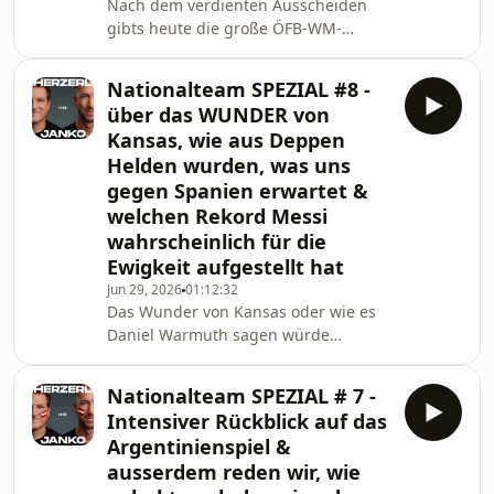
Nach dem verdienten Ausscheiden
Internetverbindung war sehr
gibts heute die große ÖFB-WM-
schlecht. Beim nä Podcast schick ich
Analyse. Ausserdem blicken wir
ihn wieder wohin wo es
natürlich auch auf die anderen
Nationalteam SPEZIAL #8 -
1/16Finalspiele.diese Folge wird Dir
über das WUNDER von
präsentiert
Kansas, wie aus Deppen
von:www.win2day.atwww.bitpanda.comwww.immou
Helden wurden, was uns
gegen Spanien erwartet &
welchen Rekord Messi
wahrscheinlich für die
Ewigkeit aufgestellt hat
Jun 29, 2026
01:12:32
Das Wunder von Kansas oder wie es
Daniel Warmuth sagen würde
&quot;BIST DU DEPPAT&quot;... wir
waren live dabei und berichten über
Nationalteam SPEZIAL # 7 -
unsere Eindrücke. Ausserdem
Intensiver Rückblick auf das
sprechen wir noch über die anderen
Argentinienspiel &
WM Spiele und besprechen was uns
ausserdem reden wir, wie
gegen Spanien erwarten wird.Diese