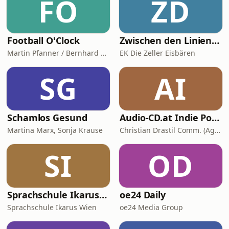
FO
ZD
Kanal (auch auf Youtube) um keine
Folge mehr zu verpassen.Diese Fol
Football O'Clock
Zwischen den Linien | Der Eishockey Podcast aus Zell am See presented by EK Zeller Eisbären
Martin Pfanner / Bernhard Seikovits
EK Die Zeller Eisbären
SG
AI
Schamlos Gesund
Audio-CD.at Indie Podcasts: Wiener Börse, Sport, Musik (und mehr)
Martina Marx, Sonja Krause
Christian Drastil Comm. (Agentur für Investor Relations und Podcasts)
SI
OD
Sprachschule Ikarus Wien
oe24 Daily
Sprachschule Ikarus Wien
oe24 Media Group