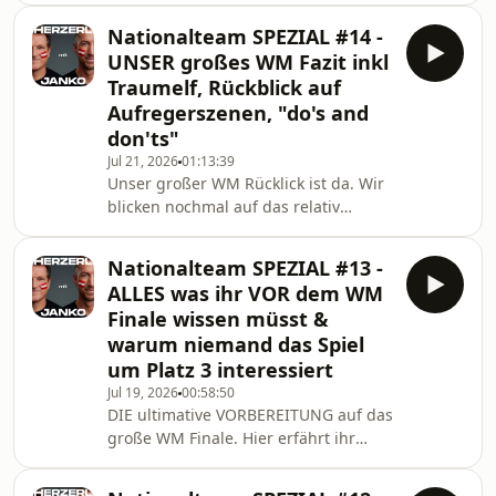
Infantino, internationale sowie
Nationalteam SPEZIAL #14 -
nationale Transfers &amp; sprechen
UNSER großes WM Fazit inkl
ausserdem über den 1.Spieltag der Ö
Traumelf, Rückblick auf
BL und u.a. über Rapid&#39;s alt
Aufregerszenen, "do's and
bekanntes Problem. Vergesst BITTE
don'ts"
nicht unseren Kanal zu abonnieren,
das unterstützt uns enorm EUCH
Jul 21, 2026
01:13:39
Unser großer WM Rücklick ist da. Wir
weiterhin eine gewissen Qualität
blicken nochmal auf das relativ
liefern zu können.Dieser
langweile WM Finale zurück, ordnen
ein. Ausserdem sprechen wir über die
Nationalteam SPEZIAL #13 -
Aufregerszenen der WM, was wir
ALLES was ihr VOR dem WM
hoffen nie wieder zu sehen und was
Finale wissen müsst &
wir generell gut fanden.Diese Folge
warum niemand das Spiel
wird euch präsentiert
um Platz 3 interessiert
von:www.bitpanda.comwww.win2day.atwww.immou
Jul 19, 2026
00:58:50
DIE ultimative VORBEREITUNG auf das
große WM Finale. Hier erfährt ihr
ALLES Wissenswerte aber auch den
ein oder anderen