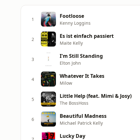
Footloose
1
Kenny Loggins
Es ist einfach passiert
2
Maite Kelly
I'm Still Standing
3
Elton John
Whatever It Takes
4
Milow
Little Help (feat. Mimi & Josy)
5
The BossHoss
Beautiful Madness
6
Michael Patrick Kelly
Lucky Day
7