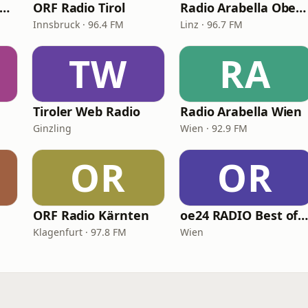
ORF Radio Steiermark
ORF Radio Tirol
Radio Arabella Oberösterreich
Innsbruck · 96.4 FM
Linz · 96.7 FM
TW
RA
Tiroler Web Radio
Radio Arabella Wien
Ginzling
Wien · 92.9 FM
OR
OR
ORF Radio Kärnten
oe24 RADIO Best of Schlage
Klagenfurt · 97.8 FM
Wien