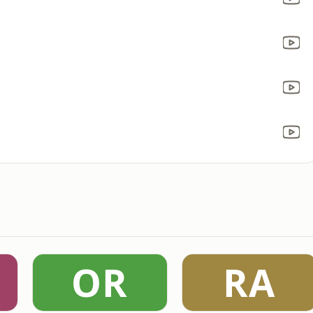
OR
RA