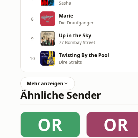
Sasha
Marie
8
Die Draufgänger
Up in the Sky
9
77 Bombay Street
Twisting By the Pool
10
Dire Straits
Mehr anzeigen
Ähnliche Sender
OR
OR