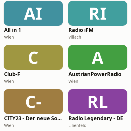
AI
RI
All in 1
Radio iFM
Wien
Villach
C
A
Club-F
AustrianPowerRadio
Wien
Wien
C-
RL
CITY23 - Der neue Soundtrack für Wien - Beat, Baby!
Radio Legendary - DE
Wien
Lilienfeld