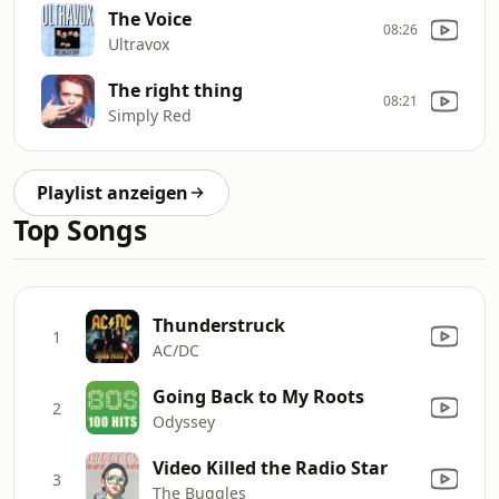
The Voice
08:26
Ultravox
The right thing
08:21
Simply Red
Playlist anzeigen
Top Songs
Thunderstruck
1
AC/DC
Going Back to My Roots
2
Odyssey
Video Killed the Radio Star
3
The Buggles