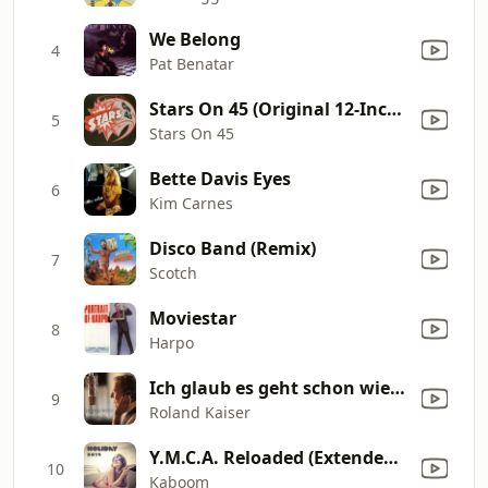
We Belong
4
Pat Benatar
Stars On 45 (Original 12-Inch Version)
5
Stars On 45
Bette Davis Eyes
6
Kim Carnes
Disco Band (Remix)
7
Scotch
Moviestar
8
Harpo
Ich glaub es geht schon wieder los (Neuaufnahme 2017)
9
Roland Kaiser
Y.M.C.A. Reloaded (Extended) [feat. MC Smith]
10
Kaboom