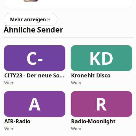
Mehr anzeigen
Ähnliche Sender
C-
KD
CITY23 - Der neue Soundtrack für Wien - Chill, Baby!
Kronehit Disco
Wien
Wien
A
R
AIR-Radio
Radio-Moonlight
Wien
Wien