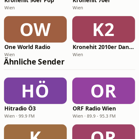
Kronehit 90er Pop
Kronehit 70er
Wien
Wien
OW
K2
One World Radio
Kronehit 2010er Dance
Wien
Wien
Ähnliche Sender
HÖ
OR
Hitradio Ö3
ORF Radio Wien
Wien · 99.9 FM
Wien · 89.9 - 95.3 FM
K
OR