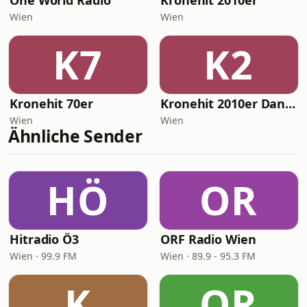
One World Radio
Kronehit 2010er
Wien
Wien
K7
K2
Kronehit 70er
Kronehit 2010er Dance
Wien
Wien
Ähnliche Sender
HÖ
OR
Hitradio Ö3
ORF Radio Wien
Wien · 99.9 FM
Wien · 89.9 - 95.3 FM
K
OR