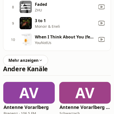
Faded
8
ZHU
3 to 1
9
Monoir & Eneli
When I Think About You (feat. Chris Gelbuda)
10
YouNotUs
Mehr anzeigen
Andere Kanäle
AV
AV
Antenne Vorarlberg
Antenne Vorarlberg Partymix
Bregenz · 106.5 FM
Schwarzach