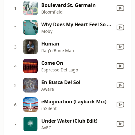
Boulevard St. Germain
1
Bloomfield
Why Does My Heart Feel So Bad?
2
Moby
Human
3
Rag'n'Bone Man
Come On
4
Espresso Del Lago
En Busca Del Sol
5
Aware
eMagination (Layback Mix)
6
inSilent
Under Water (Club Edit)
7
AVEC