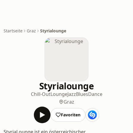
Startseite
Graz
Styrialounge
Styrialounge
Chill-Out
Lounge
Jazz
Blues
Dance
Graz
Favoriten
StyriaLounge ist ein österreichischer