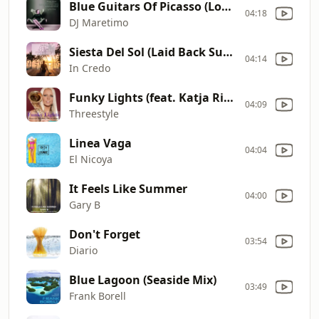
Blue Guitars Of Picasso (Lonely Beach Cut)
04:18
DJ Maretimo
Siesta Del Sol (Laid Back Summer Cut)
04:14
In Credo
Funky Lights (feat. Katja Rieckermann)
04:09
Threestyle
Linea Vaga
04:04
El Nicoya
It Feels Like Summer
04:00
Gary B
Don't Forget
03:54
Diario
Blue Lagoon (Seaside Mix)
03:49
Frank Borell