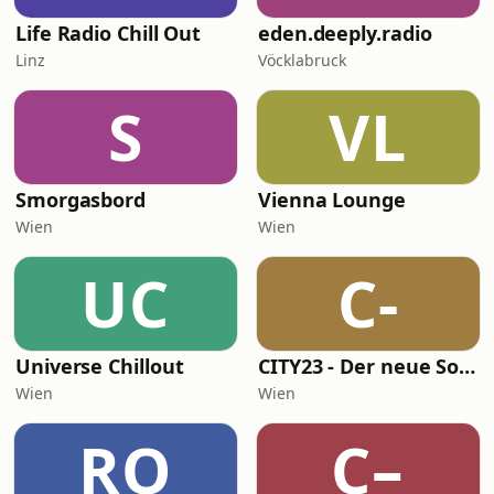
Life Radio Chill Out
eden.deeply.radio
Linz
Vöcklabruck
S
VL
Smorgasbord
Vienna Lounge
Wien
Wien
UC
C-
Universe Chillout
CITY23 - Der neue Soundtrack für Wien - Beat, Baby!
Wien
Wien
RO
C–