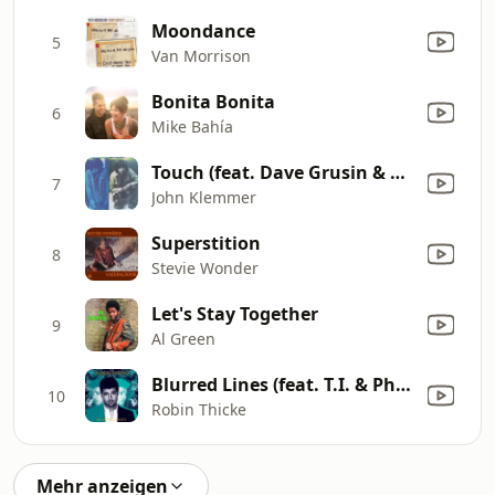
Moondance
5
Van Morrison
Bonita Bonita
6
Mike Bahía
Touch (feat. Dave Grusin & Larry Carlton)
7
John Klemmer
Superstition
8
Stevie Wonder
Let's Stay Together
9
Al Green
Blurred Lines (feat. T.I. & Pharrell)
10
Robin Thicke
Mehr anzeigen