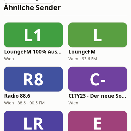
Ähnliche Sender
L1
L
LoungeFM 100% Austria
LoungeFM
Wien
Wien · 93.6 FM
R8
C-
Radio 88.6
CITY23 - Der neue Soundtrack für Wien - Chill, Baby!
Wien · 88.6 - 90.5 FM
Wien
LR
E