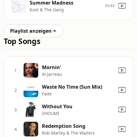
Summer Madness
03:42
Kool & The Gang
Playlist anzeigen
Top Songs
Mornin'
1
Al Jarreau
Waste No Time (Sun Mix)
2
Fade
Without You
3
ZHOUMI
Redemption Song
4
Bob Marley & The Wailers