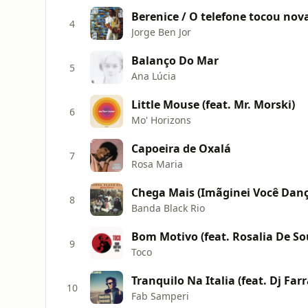
4
Jorge Ben Jor
Balanço Do Mar
5
Ana Lúcia
Little Mouse (feat. Mr. Morski)
6
Mo' Horizons
Capoeira de Oxalá
7
Rosa Maria
Chega Mais (Imãginei Você Dan
8
Banda Black Rio
Bom Motivo (feat. Rosalia De Sou
9
Toco
Tranquilo Na Italia (feat. Dj Fa
10
Fab Samperi