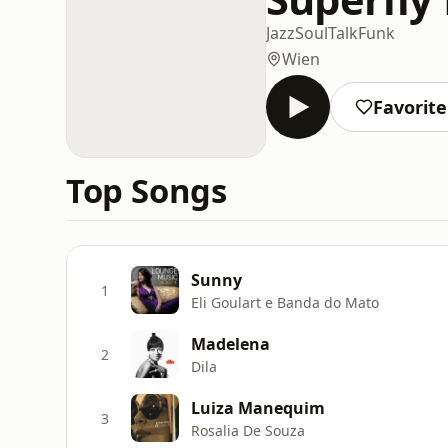
Jazz
Soul
Talk
Funk
Wien
Favorit
Top Songs
Sunny
1
Eli Goulart e Banda do Mato
Madelena
2
Dila
Luiza Manequim
3
Rosalia De Souza