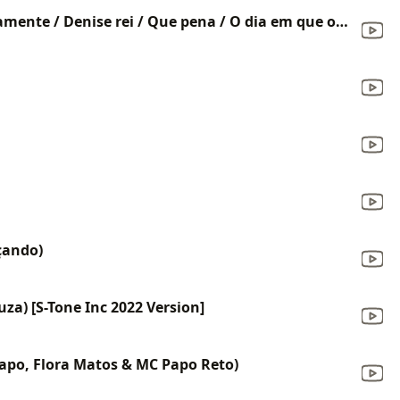
Berenice / O telefone tocou novamente / Denise rei / Que pena / O dia em que o sol declarou o seu amor pela terra (Ao vivo)
çando)
za) [S-Tone Inc 2022 Version]
rrapo, Flora Matos & MC Papo Reto)