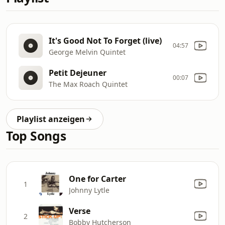
It's Good Not To Forget (live)
04:57
George Melvin Quintet
Petit Dejeuner
00:07
The Max Roach Quintet
Playlist anzeigen
Top Songs
One for Carter
1
Johnny Lytle
Verse
2
Bobby Hutcherson