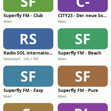
SF
C-
Superfly FM - Club
CITY23 - Der neue Soundtrack für Wien - Chill, Baby!
Wien
Wien
RS
SF
Radio SOL international
Superfly FM - Beach
Vösendorf · 105.1 FM
Wien
SF
SF
Superfly FM - Easy
Superfly FM - Pure
Wien
Wien