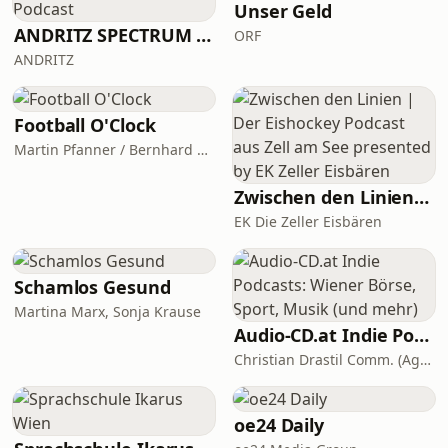
regiert, und sich KPÖ-
Unser Geld
Bürgermeisterin Elke Kahr am
ANDRITZ SPECTRUM Podcast
ORF
Sonntag der Wiederwahl stellt.
ANDRITZ
Warum verlieren vor allem die
Regierungsparteien ÖVP und SPÖ an
Vertrauen, während die FPÖ in Umfr
Football O'Clock
Martin Pfanner / Bernhard Seikovits
Zwischen den Linien | Der Eishockey Podcast aus Zell am See presented by EK Zeller Eisbären
EK Die Zeller Eisbären
Schamlos Gesund
Martina Marx, Sonja Krause
Audio-CD.at Indie Podcasts: Wiener Börse, Sport, Musik (und mehr)
Christian Drastil Comm. (Agentur für Investor Relations und Podcasts)
oe24 Daily