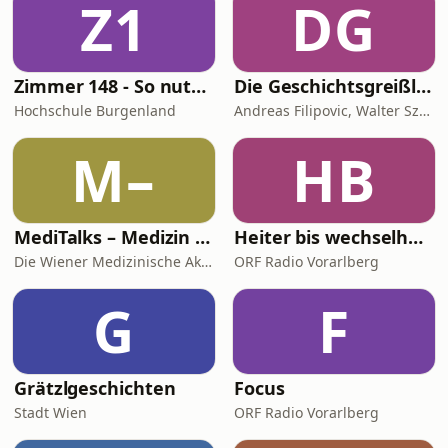
Z1
DG
Zimmer 148 - So nutzen wir KI
Die Geschichtsgreißlerei
Hochschule Burgenland
Andreas Filipovic, Walter Szevera
M–
HB
MediTalks – Medizin im Ohr
Heiter bis wechselhaft
Die Wiener Medizinische Akademie (WMA)
ORF Radio Vorarlberg
G
F
Grätzlgeschichten
Focus
Stadt Wien
ORF Radio Vorarlberg