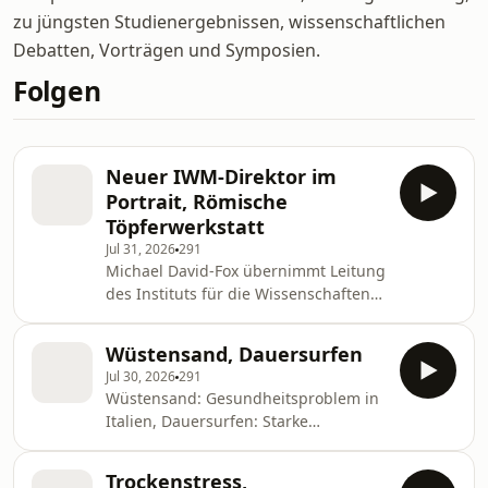
zu jüngsten Studienergebnissen, wissenschaftlichen
Debatten, Vorträgen und Symposien.
Folgen
Neuer IWM-Direktor im
Portrait, Römische
Töpferwerkstatt
Jul 31, 2026
291
Michael David-Fox übernimmt Leitung
des Instituts für die Wissenschaften
vom Menschen, eine römerzeitliche
Töpferwerkstatt wurde im Burgenland
Wüstensand, Dauersurfen
gefunden, Sendung vom 31. Juli 2026
Jul 30, 2026
291
Wüstensand: Gesundheitsproblem in
Italien, Dauersurfen: Starke
Internetnutzung macht grantig -
Sendung vom 30.7.2026.
Trockenstress,