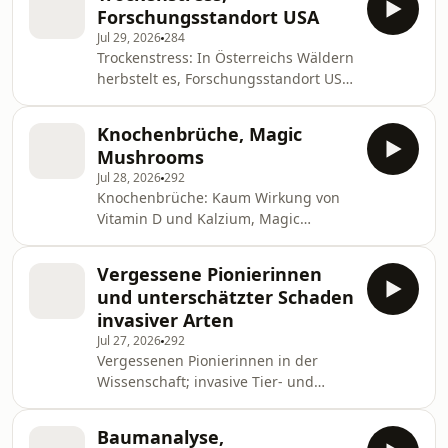
Forschungsstandort USA
Jul 29, 2026
284
Trockenstress: In Österreichs Wäldern
herbstelt es, Forschungsstandort USA:
Interesse sinkt - Sendung vom
29.7.2026
Knochenbrüche, Magic
Mushrooms
Jul 28, 2026
292
Knochenbrüche: Kaum Wirkung von
Vitamin D und Kalzium, Magic
Mushrooms: Halluzinogene gegen
Krankheiten - Sendung vom 28.7.2026
Vergessene Pionierinnen
und unterschätzter Schaden
invasiver Arten
Jul 27, 2026
292
Vergessenen Pionierinnen in der
Wissenschaft; invasive Tier- und
Pflanzenarten schaden globalem
Süden mehrSendung vom: 27.07.2026
Baumanalyse,