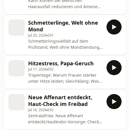
Kann Koffein bei Menschen
Haarausfall reduzieren und Ameisen
gegen Pilzerreger schützen? Sendung
vom 21.07.2026
Schmetterlinge, Welt ohne
Mond
Jul 20, 2026
291
Schmetterlingsvielfalt auf dem
Prüfstand; Welt ohne MondSendung
vom 20.7.2026
Hitzestress, Papa-Geruch
Jul 17, 2026
292
Tropentage: Warum Frauen stärker
unter Hitze leiden; Gleichklang: Was
der Papa-Geruch im Babyhirn auslöst
Sendung vom 17. Juli 2026
Neue Affenart entdeckt,
Haut-Check im Freibad
Jul 16, 2026
292
Zentralafrika: Neue Affenart
entdeckt;Hautkrebs-Vorsorge: Check
im FreibadSendung vom 16. Juli 2026