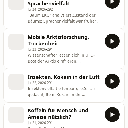
Sprachenvielfalt
Jul 24, 2026
292
"Baum EKG" analysiert Zustand der
Bäume; Sprachenvielfalt war früher
größer als heuteSendung vom
24.7.2026
Mobile Arktisforschung,
Trockenheit
Jul 23, 2026
291
Wissenschafter lassen sich in UFO-
Boot der Arktis einfrieren;
Verdunstung als Treiber der
TrockenheitSendung vom 23.7.2026
Insekten, Kokain in der Luft
Jul 22, 2026
291
Insektenvielfalt offenbar größer als
gedacht, Rom: Kokain in der
LuftSendung vom 22.7.2026
Koffein für Mensch und
Ameise nützlich?
Jul 21, 2026
291