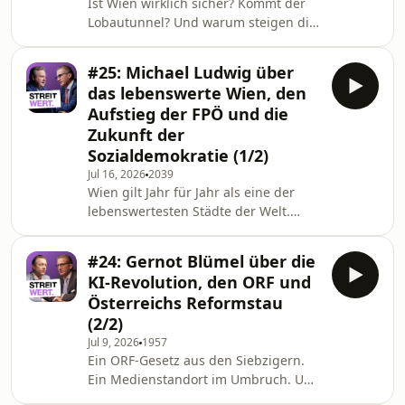
Ist Wien wirklich sicher? Kommt der
Innenminister arbeitet. In dieser
Lobautunnel? Und warum steigen die
Folge spricht Stephan Zöchling mit
Gesundheitskosten, obwohl die
Innenminister Gerhard Karn
Medizin immer besser wird? In der
#25: Michael Ludwig über
zweiten Folge geht es um die
das lebenswerte Wien, den
konkrete Zukunft der Stadt, von der
Aufstieg der FPÖ und die
Verkehrsinfrastruktur über
Zukunft der
autonomes Fahren bis zur
Sozialdemokratie (1/2)
Spitzenmedizin. Michael Ludwig
spricht mit Stephan Zöchling über
Jul 16, 2026
2039
Wien gilt Jahr für Jahr als eine der
objektive und subjektive Sicherheit,
lebenswertesten Städte der Welt.
über Investitionen in Zeiten knapper
Leistbarer Wohnraum, günstige Öffis,
Budgets
hohe Sicherheit, kulturelle Tiefe. Und
#24: Gernot Blümel über die
trotzdem legt die FPÖ ausgerechnet
KI-Revolution, den ORF und
in jenen Bezirken am stärksten zu, in
Österreichs Reformstau
denen die Sozialdemokratie seit 1945
(2/2)
zu Hause ist. In dieser Folge spricht
Jul 9, 2026
1957
Stephan Zöchling mit Michael Ludwig
Ein ORF-Gesetz aus den Siebzigern.
über die Erfolgsgeschichte Wiens,
Ein Medienstandort im Umbruch. Und
über Wohnbau, soziale
mittendrin die Frage, was der
Durchmischung