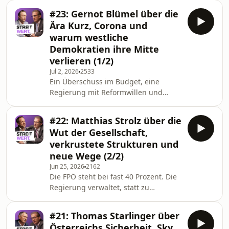
öffentlich-rechtliche Rundfunk in
#23: Gernot Blümel über die
Zeiten von Streaming, Social Media
Ära Kurz, Corona und
und künstlicher Intelligenz überhaupt
warum westliche
noch leisten soll. In dieser Folge
Demokratien ihre Mitte
spricht Gernot Blümel mit Stephan
verlieren (1/2)
Zöchling über seine unverwirklichten
Pläne als Medienminister, über den
Jul 2, 2026
2533
Ein Überschuss im Budget, eine
Zwist zwischen ORF und Privaten und
Regierung mit Reformwillen und
über einen radi
dann Ibiza, Corona und eine
Hausdurchsuchung beim
#22: Matthias Strolz über die
amtierenden Finanzminister. Kaum
Wut der Gesellschaft,
eine politische Ära hat Österreich so
verkrustete Strukturen und
geprägt und so polarisiert wie jene
neue Wege (2/2)
von Türkis-Blau und Türkis-Grün. In
Jun 25, 2026
2162
dieser Folge spricht Gernot Blümel
Die FPÖ steht bei fast 40 Prozent. Die
mit Stephan Zöchling über die Jahre
Regierung verwaltet, statt zu
an der Seite von Sebastian Kurz, über
gestalten. Und auf der Straße, in den
„Koste es, was es wolle", über die
Schulen, in den U-Bahnen wächst
#21: Thomas Starlinger über
eine diffuse Wut, die längst nicht
Österreichs Sicherheit, Sky