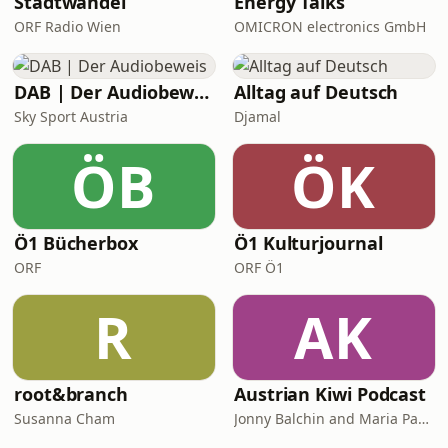
Stadtwandel
Energy Talks
ORF Radio Wien
OMICRON electronics GmbH
DAB | Der Audiobeweis
Alltag auf Deutsch
Sky Sport Austria
Djamal
ÖB
ÖK
Ö1 Bücherbox
Ö1 Kulturjournal
ORF
ORF Ö1
R
AK
root&branch
Austrian Kiwi Podcast
Susanna Cham
Jonny Balchin and Maria Padinger