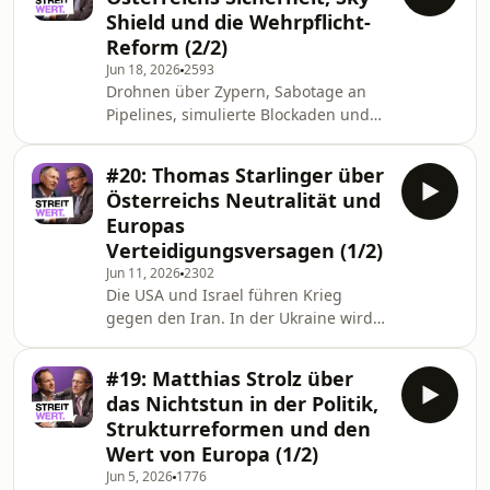
mehr nur Politik ist, sondern
Shield und die Wehrpflicht-
Lebensgefühl. In dieser Folge spricht
Reform (2/2)
Matthias Strolz mit Stephan Zöchling
Jun 18, 2026
2593
über das langsame Sterben
Drohnen über Zypern, Sabotage an
verkrusteter Strukturen, über
Pipelines, simulierte Blockaden und
Postenschacher, Kammernmacht und
eine multipolare Welt, die immer
die Verlogenheit linksliberaler
unübersichtlicher wird. Während sich
#20: Thomas Starlinger über
die geopolitischen Konflikte
Österreichs Neutralität und
verdichten, diskutiert Österreich noch
Europas
immer über sechs oder acht Monate
Verteidigungsversagen (1/2)
Grundwehrdienst. In dieser Folge
Jun 11, 2026
2302
spricht Generalmajor Thomas
Die USA und Israel führen Krieg
Starlinger mit Stephan Zöchling über
gegen den Iran. In der Ukraine wird
die verwundbare Infrastruktur
weiter gekämpft. China provoziert
unseres Landes, hybride Kriegs
Taiwan. Und Europa? Diskutiert. In
#19: Matthias Strolz über
dieser Folge spricht Generalmajor
das Nichtstun in der Politik,
Thomas Starlinger mit Stephan
Strukturreformen und den
Zöchling über die geopolitische Lage
Wert von Europa (1/2)
Mitte 2026, über Europas strategische
Jun 5, 2026
1776
Abhängigkeiten, die Schwächen des