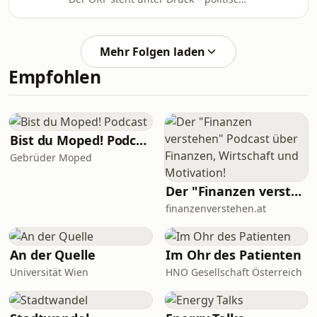
strukturell, kulturell. In dieser Folge
spricht Corinna Milborn mit Stephan
Zöchling über den ORF, über die
Mehr Folgen laden
dortige parteipolitische
Empfohlen
Einflussnahme, Postenschacher,
Sexismus und darüber, dass ein
öffentlich-rechtlicher Sender
eigentlich staatsfern und nicht
staatsnah sein sollte. Ein intensives
Bist du Moped! Podcast
Gespräch über Machtmissbrauc
Gebrüder Moped
Der "Finanzen verstehen" Podcast über Finanzen, Wirtschaft und Motivation!
finanzenverstehen.at
An der Quelle
Im Ohr des Patienten
Universität Wien
HNO Gesellschaft Österreich