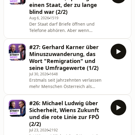
einen Staat, der zu lange
blind war (2/2)
Aug 6, 2026
1519
Der Staat darf Briefe öffnen und
Telefone abhören. Aber wenn
Terroristen über WhatsApp
kommunizieren, war die Polizei in den
#27: Gerhard Karner über
letzten Jahren blind. In dieser Folge
Minuszuwanderung, das
spricht Stephan Zöchling mit Gerhard
Wort "Remigration" und
Karner über die größten
seine Umfragewerte (1/2)
Bedrohungen für Österreich, über
Jul 30, 2026
1648
linken wie rechten Antisemitismus,
Erstmals seit Jahrzehnten verlassen
über die Muslimbruderschaft und die
mehr Menschen Österreich als
Identitären und über einen
hereinkommen. Im ersten Halbjahr
Spionagefall im eigenen Haus. Auch
2026 haben rund 7.000 Menschen das
die geord
#26: Michael Ludwig über
Land verlassen, während es etwa
Sicherheit, Wiens Zukunft
5.200 Asylanträge gab. Karner nennt
und die rote Linie zur FPÖ
es Minuszuwanderung. Und trotzdem
(2/2)
liegt ausgerechnet die FPÖ beim
Jul 23, 2026
2192
Thema Sicherheit vorne, auf dem der