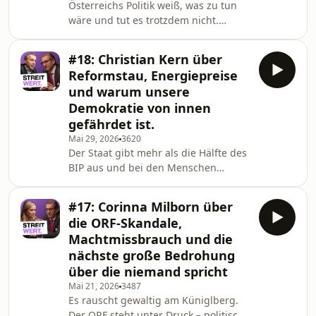
Österreichs Politik weiß, was zu tun
Föderalismus und die Frage, ob der
wäre und tut es trotzdem nicht.
Kontinent überhaupt in der Lage ist,
Warum verschieben wir die
sich selbst zu ve
Pensionsreform seit Jahrzehnten?
#18: Christian Kern über
Warum bleibt das Bildungssystem im
Reformstau, Energiepreise
Stillstand? Matthias Strolz spricht
und warum unsere
über Wut in der Gesellschaft,
Demokratie von innen
politische Bequemlichkeit und die
gefährdet ist.
Gefahr, dass wir uns im Wohlstand
eingerichtet haben. Über eine
Mai 29, 2026
3620
Der Staat gibt mehr als die Hälfte des
erschöpfte Generation, über
BIP aus und bei den Menschen
Verantwortung und über die Frage,
wächst das Gefühl, dass vieles nicht
ob Europ
funktioniert. In dieser Folge spricht
#17: Corinna Milborn über
Christian Kern mit Stephan Zöchling
die ORF-Skandale,
über Reformstau, lähmenden
Machtmissbrauch und die
Föderalismus, Postenschacherei und
nächste große Bedrohung
politische Kurzsichtigkeit. Warum
über die niemand spricht
scheitern permanent dringende
Reformen? Und was braucht es, damit
Mai 21, 2026
3487
Es rauscht gewaltig am Küniglberg.
ein Staat wieder effizient wird? Ein
Der ORF steht unter Druck – politisch,
Gespräch über die Fr