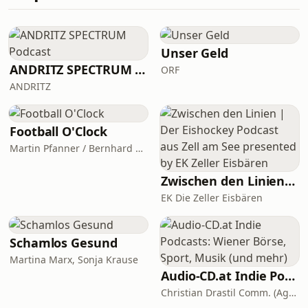
gesichert. Jetzt regt sich Widerstand.
Demonstrationen sind die Folge.
Kritiker befürchten Schäden an der
Umwelt, einen zu hohen Strom- und
Unser Geld
Wasserverbrauch. Wir s
ANDRITZ SPECTRUM Podcast
ORF
ANDRITZ
Football O'Clock
Martin Pfanner / Bernhard Seikovits
Zwischen den Linien | Der Eishockey Podcast aus Zell am See presented by EK Zeller Eisbären
EK Die Zeller Eisbären
Schamlos Gesund
Martina Marx, Sonja Krause
Audio-CD.at Indie Podcasts: Wiener Börse, Sport, Musik (und mehr)
Christian Drastil Comm. (Agentur für Investor Relations und Podcasts)