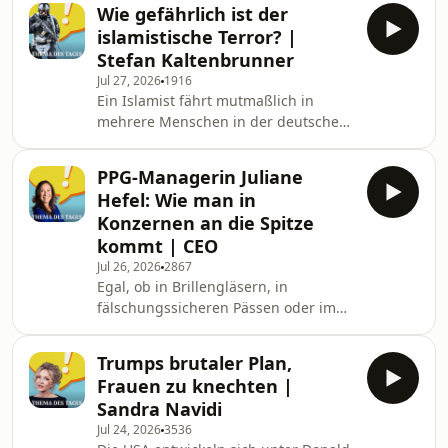
Themen zu sprechen, die Amerika
mit Peter Zellinger aus dem
Wie gefährlich ist der
derzeit bewegen, hat Trump lieber
STANDARD Web-Resort an, was
islamistische Terror? |
sein Lieblingsthema bearbeitet: Den
Stefan Kaltenbrunner
angebliche Wahlbetrug. Baut Trump
Jul 27, 2026
1916
hier für die Midterms vor und welche
Ein Islamist fährt mutmaßlich in
Strategie steckt dahinter? Das erklärt
mehrere Menschen in der deutschen
heute Eric Frey, Leitender Redakteur
Hauptstadt Berlin, tötet eine Frau und
beim STANDARD.
verletzt mindestens 29 weitere. Nach
PPG-Managerin Juliane
einer intensiven Fahndung am
Hefel: Wie man in
Wochenende wird er bei einem
Konzernen an die Spitze
Polizeieinsatz von den Einsatzkräften
kommt | CEO
erschossen. Das Ganze findet am
Jul 26, 2026
2867
Rande der Regenbogenparade statt.
Egal, ob in Brillengläsern, in
Warum kommt es immer wieder zu
fälschungssicheren Pässen oder im
islamistischem Terror in Europa und
Display unserer Handys: Die
anderswo auf der Welt? Was t
Erzeugnisse des amerikanischen
Trumps brutaler Plan,
Industrieriesen PPG stecken in
Frauen zu knechten |
Produkten, die wir jeden Tag nutzen.
Sandra Navidi
Senior Vice President ist die gebürtige
Jul 24, 2026
3536
Vorarlbergerin Juliane Hefel. Sie leitet