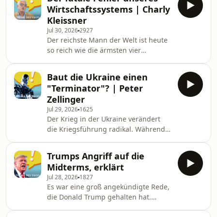
durch Gewalt und Drogen zu Tode
umgehen, ohne an internen
Wirtschaftssystems | Charly
und fürchten bei einem Krankenstand
Kleissner
den Privatkonkurs. Und unter Donald
Jul 30, 2026
2927
Trump wird es noch schlimmer.
Der reichste Mann der Welt ist heute
Sozialleistungen werden
so reich wie die ärmsten vier
eingedampft, Umweltschutz
Milliarden Menschen zusammen.
torpediert und Wissenschaft
Nach wie vor werden Kriege um Erdöl
bekämpft. Wieso Trumps USA so krank
Baut die Ukraine einen
und Ressourcen geführt. Unser
und tödlich
"Terminator"? | Peter
Wirtschaftssystem stellt Wachstum
Zellinger
vor das Wohl unseres Planeten.
Jul 29, 2026
1625
Steuern wir gleich auf mehrere
Der Krieg in der Ukraine verändert
Katastrophen zu? Und wie können wir
die Kriegsführung radikal. Während
das verhindern? Darüber haben wir
die Nato einen digitalen Drohnenwall
beim vergangenen Alpen Klimagipfel
gegen Russland hochziehen will und
mit Impact-Investor Charly Kleissner
Trumps Angriff auf die
alle über Kamikazedrohen und
Midterms, erklärt
Ähnliches sprechen, will die Ukraine
Jul 28, 2026
1827
in Zukunft humanoide Kampfroboter
Es war eine groß angekündigte Rede,
mit Sturmgewehren in den Kampf
die Donald Trump gehalten hat.
schicken. Klingt dystopisch und
Anstatt über den Iran und andere
futuristisch. Wir schauen uns heute