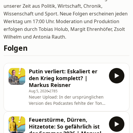
unserer Zeit aus Politik, Wirtschaft, Chronik,
Wissenschaft und Sport. Neue Folgen erscheinen jeden
Werktag um 17:00 Uhr. Moderation und Produktion
erfolgen durch Tobias Holub, Margit Ehrenhöfer, Zsolt
Wilhelm und Antonia Rauth.
Folgen
Putin verliert: Eskaliert er
den Krieg komplett? |
Markus Reisner
Aug 5, 2026
2785
Neuer Upload: In der ursprünglichen
Version des Podcastes fehlte der Ton.
Jetzt geht es. Verzeihung für die
technischen Probleme. Unterstützt
Feuerstürme, Dürren,
uns: [Mit einem STANDARD-Abo für
Hitzetote: So gefährlich ist
nur je 3 Euro in den ersten 3