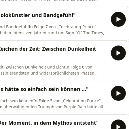
uspitzt. Prince kämpft um Kontrolle über seine Musik –
mit Warner Bros.Verträge, Vorgaben und Zeitpläne
Solokünstler und Bandgefühl"
 und BandgefühlIn Folge 7 von „Celebrating Prince“
h den intensiven Jahren rund um Sign "O" The Times,
as.Die Arbeitsweise. Die Perspektive. Die
iert, kontrolliert, effizient.Und gleichzeitig entsteht
eichen der Zeit: Zwischen Dunkelheit
eit: Zwischen Dunkelheit und LichtIn Folge 6 von
 faszinierendsten und widersprüchlichsten Phasen
tion und dem kreativen Triumph von Sign O’ The Times
mals zuvor.Ein monumentales Albumprojekt muss
 hätte so einfach sein können ..."
infach sein könnenIn Folge 5 von „Celebrating Prince“
 überwältigenden Triumph von Purple Rain hätte alles
 Noch erfolgreicher.Doch Prince entscheidet sich für
wählt er Farbe. Psychedelik. Reduktion. Schwarzweiß.
Der Moment, in dem Mythos entsteht"