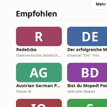
seine M
Mehr 
Empfohlen
R
DE
RedeEcke
Österreichische Gesellschaft für Politische Bildung – ÖGPB
Emanuel "Emi" Treu
AG
BD
Austrian German Podcast
Florian M
Gebrüder Moped