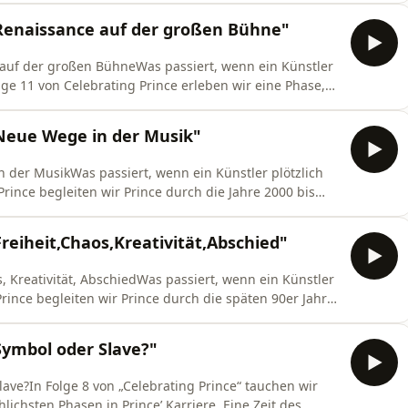
t und Erinnerung.Mit Welcome 2 America beginnt eine
Renaissance auf der großen Bühne"
e auf der großen BühneWas passiert, wenn ein Künstler
lge 11 von Celebrating Prince erleben wir eine Phase,
ondern sich seinen Platz neu definiert. Mit Musicology
größten Bühnen der Welt steht. Nicht als Rückblick auf
Neue Wege in der Musik"
n der MusikWas passiert, wenn ein Künstler plötzlich
 Prince begleiten wir Prince durch die Jahre 2000 bis
ber voller Kreativität, Energie und musikalischer
ne Verträge. Keine Vorgaben. Keine Grenzen. Und genau
reiheit,Chaos,Kreativität,Abschied"
os, Kreativität, AbschiedWas passiert, wenn ein Künstler
 Prince begleiten wir Prince durch die späten 90er Jahre
wischen Befreiung und Unsicherheit. Zwischen Kontrolle
anfang.Mit Emancipation löst sich Prince erstmals v
Symbol oder Slave?"
lave?In Folge 8 von „Celebrating Prince“ tauchen wir
lichsten Phasen in Prince’ Karriere. Eine Zeit des