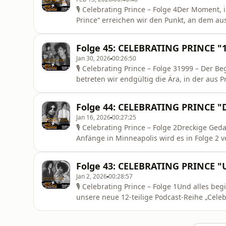
🎙 Celebrating Prince – Folge 4Der Moment, 
Prince“ erreichen wir den Punkt, an dem au
Selbstbehauptung und des Aufbaus steht Pr
und man spürt: Das ist nicht mehr nur ein n
Folge 45: CELEBRATING PRINCE "1
nicht einfach e
Jan 30, 2026
00:26:50
🎙 Celebrating Prince – Folge 31999 – Der Be
betreten wir endgültig die Ära, in der aus P
eigenes Universum aufzubauen – musikalisc
1999 erschafft er nicht nur einen neuen 
Folge 44: CELEBRATING PRINCE "
Statement, Funk wird
Jan 16, 2026
00:27:25
🎙 Celebrating Prince – Folge 2Dreckige Ge
Anfänge in Minneapolis wird es in Folge 2 vo
provokanter. Prince ist angekommen. Und e
Controversy verabschiedet er sich endgülti
Folge 43: CELEBRATING PRINCE "U
Sexualität, Religion,
Jan 2, 2026
00:28:57
🎙 Celebrating Prince – Folge 1Und alles beg
unsere neue 12-teilige Podcast-Reihe „Celebra
Datum, das sich eingebrannt hat – ein Ta
man von dieser Nachricht erfahren hat.Für u