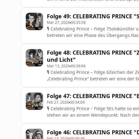
Konflikts. Und eine Zeit, in der sich alles z
und gerät dabei immer stärker in Konflikt 
Folge 49: CELEBRATING PRINCE "
treffen a
Mär 27, 2026
00:35:58
🎙 Celebrating Prince – Folge 7Solokünstler
betreten wir eine Phase des Übergangs.Nac
Black Album und Lovesexy verändert sich etw
Energie.Prince steht allein im Studio – fokuss
Folge 48: CELEBRATING PRINCE "Z
etwas Neues: Eine
und Licht"
Mär 13, 2026
00:39:06
🎙 Celebrating Prince – Folge 6Zeichen der Z
„Celebrating Prince“ betreten wir eine der
seiner Karriere. Nach dem Ende der Revolu
scheint Prince mehr Ideen zu haben als je
Folge 47: CELEBRATING PRINCE "Es
verkleinert werden.Ein neue
Feb 27, 2026
00:34:09
🎙 Celebrating Prince – Folge 5Es hätte so e
stehen wir an einem Wendepunkt. Nach dem
berechenbar werden können. Größer. Lauter.
das Gegenteil.Statt Pathos und Stadionrock 
Folge 46: CELEBRATING PRINCE "
Europa. Fi
Feb 13, 2026
00:40:48