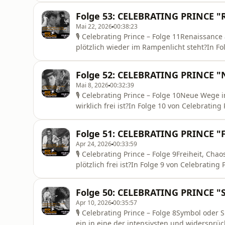
Experiment und Rückblick. Zwischen Zukunf
Folge 53: CELEBRATING PRINCE "
Zeit, in der
Mai 22, 2026
00:38:23
🎙 Celebrating Prince – Folge 11Renaissanc
plötzlich wieder im Rampenlicht steht?In Fo
in der Prince nicht einfach zurückkommt – s
beginnt eine Zeit, in der er wieder auf den 
Folge 52: CELEBRATING PRINCE "
ve
Mai 8, 2026
00:32:39
🎙 Celebrating Prince – Folge 10Neue Wege i
wirklich frei ist?In Folge 10 von Celebrating
2003 – eine Phase, die oft übersehen wird, a
Vielfalt steckt.Prince ist endlich frei. Kei
Folge 51: CELEBRATING PRINCE "F
das h
Apr 24, 2026
00:33:59
🎙 Celebrating Prince – Folge 9Freiheit, Cha
plötzlich frei ist?In Folge 9 von Celebrating
– eine Phase voller Gegensätze.Eine Zeit z
und Experiment. Zwischen Abschied und Neu
Folge 50: CELEBRATING PRINCE "
Apr 10, 2026
00:35:57
🎙 Celebrating Prince – Folge 8Symbol oder S
ein in eine der intensivsten und widersprüch