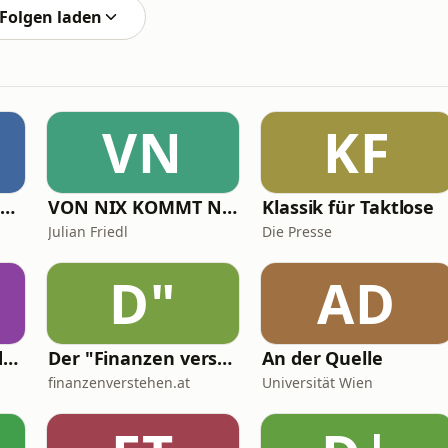
Folgen laden
VN
KF
Der erfolgreiche Musiker Podcast
VON NIX KOMMT NIX
Klassik für Taktlose
Julian Friedl
Die Presse
D"
AD
Bist du Moped! Podcast
Der "Finanzen verstehen" Podcast über Finanzen, Wirtschaft und Motivation!
An der Quelle
finanzenverstehen.at
Universität Wien