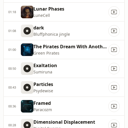
Lunar Phases
01:18
LuneCell
dark
01:08
Bluffphonica jingle
The Pirates Dream With Another Land
01:00
Green Pirates
Exaltation
00:50
Sumiruna
Particles
00:43
Psydewise
Framed
00:36
Paracozm
Dimensional Displacement
00:28