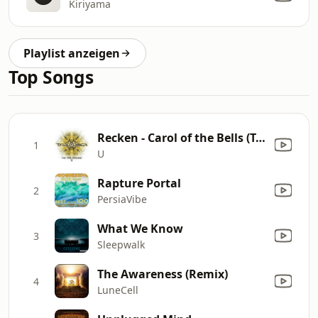
Kiriyama
Playlist anzeigen
Top Songs
Recken - Carol of the Bells (Talamasca Remix)
1
U
Rapture Portal
2
PersiaVibe
What We Know
3
Sleepwalk
The Awareness (Remix)
4
LuneCell