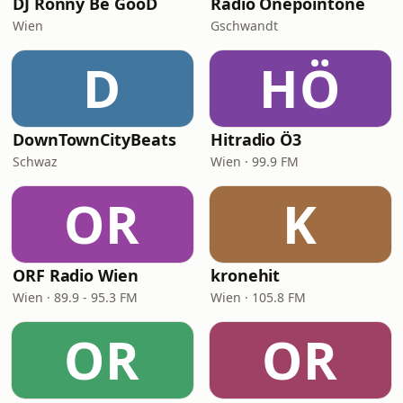
DJ Ronny Be GooD
Radio Onepointone
Wien
Gschwandt
D
HÖ
DownTownCityBeats
Hitradio Ö3
Schwaz
Wien · 99.9 FM
OR
K
ORF Radio Wien
kronehit
Wien · 89.9 - 95.3 FM
Wien · 105.8 FM
OR
OR