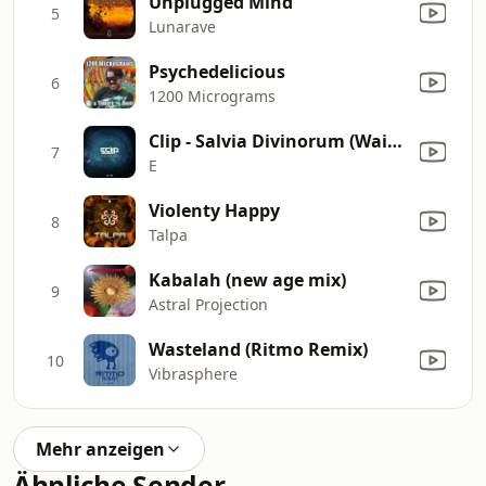
Unplugged Mind
5
Lunarave
Psychedelicious
6
1200 Micrograms
Clip - Salvia Divinorum (Waio 30x Remix)
7
E
Violenty Happy
8
Talpa
Kabalah (new age mix)
9
Astral Projection
Wasteland (Ritmo Remix)
10
Vibrasphere
Mehr anzeigen
Ähnliche Sender