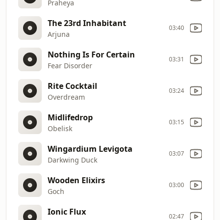
Praheya
The 23rd Inhabitant
03:40
Arjuna
Nothing Is For Certain
03:31
Fear Disorder
Rite Cocktail
03:24
Overdream
Midlifedrop
03:15
Obelisk
Wingardium Levigota
03:07
Darkwing Duck
Wooden Elixirs
03:00
Goch
Ionic Flux
02:47