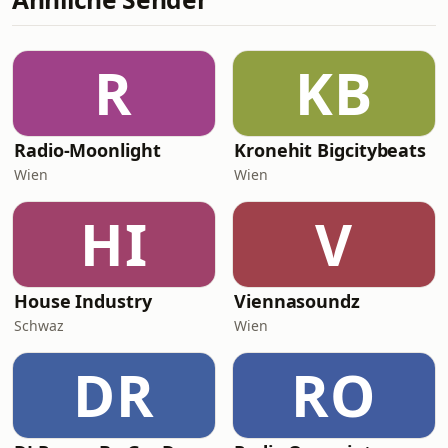
R
KB
Radio-Moonlight
Kronehit Bigcitybeats
Wien
Wien
HI
V
House Industry
Viennasoundz
Schwaz
Wien
DR
RO