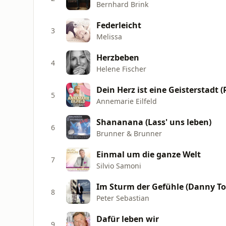
Bernhard Brink
Federleicht
3
Melissa
Herzbeben
4
Helene Fischer
Dein Herz ist eine Geisterstadt (
5
Annemarie Eilfeld
Shananana (Lass' uns leben)
6
Brunner & Brunner
Einmal um die ganze Welt
7
Silvio Samoni
Im Sturm der Gefühle (Danny To
8
Peter Sebastian
Dafür leben wir
9