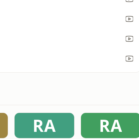
RA
RA