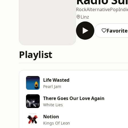
Rock
Alternative
Pop
Indi
Linz
Favorit
Playlist
Life Wasted
Pearl Jam
There Goes Our Love Again
White Lies
Notion
Kings Of Leon