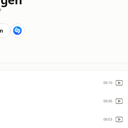
e
en
06:10
06:06
06:03