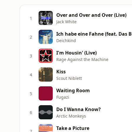
Over and Over and Over (Live)
1
Jack White
Ich habe eine Fahne (feat. Das Bo
2
Deichkind
I'm Housin' (Live)
3
Rage Against the Machine
Kiss
4
Scout Niblett
Waiting Room
5
Fugazi
Do I Wanna Know?
6
Arctic Monkeys
Take a Picture
7