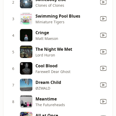
2
Clones of Clones
Swimming Pool Blues
3
Miniature Tigers
Cringe
4
Matt Maeson
The Night We Met
5
Lord Huron
Cool Blood
6
Farewell Dear Ghost
Dream Child
7
ØZWALD
Meantime
8
The Futureheads
All at Once