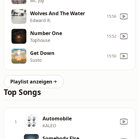
Mt. Joy
Wolves And The Water
15:56
Edward R.
Number One
15:52
Tophouse
Get Down
15:50
Susto
Playlist anzeigen
Top Songs
Automobile
1
KALEO
Somebody Else