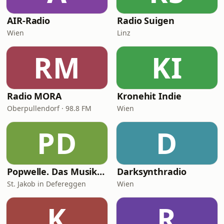
AIR-Radio
Radio Suigen
Wien
Linz
RM
KI
Radio MORA
Kronehit Indie
Oberpullendorf · 98.8 FM
Wien
PD
D
Popwelle. Das Musikradio
Darksynthradio
St. Jakob in Defereggen
Wien
K
R