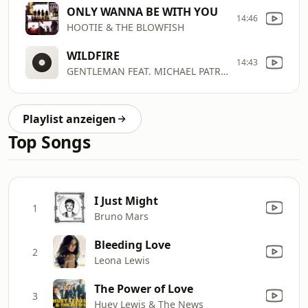
ONLY WANNA BE WITH YOU
14:46
HOOTIE & THE BLOWFISH
WILDFIRE
14:43
GENTLEMAN FEAT. MICHAEL PATRICK KELLY
Playlist anzeigen
Top Songs
I Just Might
1
Bruno Mars
Bleeding Love
2
Leona Lewis
The Power of Love
3
Huey Lewis & The News