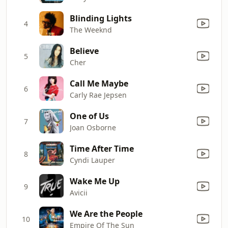
Blinding Lights
4
The Weeknd
Believe
5
Cher
Call Me Maybe
6
Carly Rae Jepsen
One of Us
7
Joan Osborne
Time After Time
8
Cyndi Lauper
Wake Me Up
9
Avicii
We Are the People
10
Empire Of The Sun