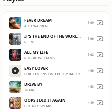
FEVER DREAM
15:09
ALEX WARREN
IT'S THE END OF THE WORLD AS WE KNOW IT
15:06
R.E.M.
ALL MY LIFE
15:02
ROBBIE WILLIAMS
EASY LOVER
14:56
PHIL COLLINS UND PHILIP BAILEY
DRIVE BY
14:53
TRAIN
OOPS I DID IT AGAIN
14:49
BRITNEY SPEARS