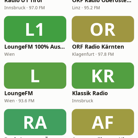
Radio U1 Tirol
ORF Radio Oberösterreich
Innsbruck · 97.0 FM
Linz · 95.2 FM
L1
OR
LoungeFM 100% Austria
ORF Radio Kärnten
Wien
Klagenfurt · 97.8 FM
L
KR
LoungeFM
Klassik Radio
Wien · 93.6 FM
Innsbruck
RA
AF