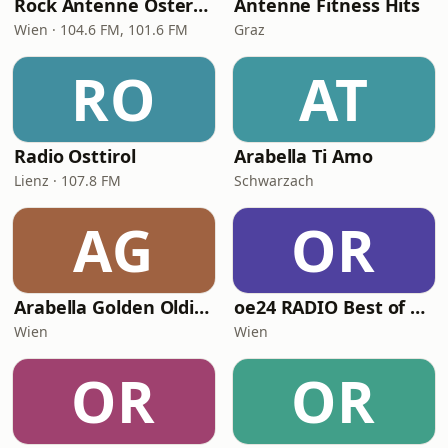
Rock Antenne Österreich
Antenne Fitness Hits
Wien · 104.6 FM, 101.6 FM
Graz
RO
AT
Radio Osttirol
Arabella Ti Amo
Lienz · 107.8 FM
Schwarzach
AG
OR
Arabella Golden Oldies
oe24 RADIO Best of Schlager
Wien
Wien
OR
OR