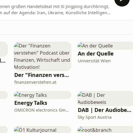
einen großen Handelsdeal mit Xi Jingping durchbringt,
 auf der Agenda: Iran, Ukraine, Künstliche Intelligenz.
rzik erklärt im Interview mit Stefan Lenglinger, was
tet. Dieses Interview begleitet die Sendung Zeit im
An der Quelle
Bist du Moped! Podcast
Universität Wien
Der "Finanzen verstehen" Podcast über Finanzen, Wirtschaft und Motivation!
finanzenverstehen.at
Energy Talks
DAB | Der Audiobeweis
OMICRON electronics GmbH
Sky Sport Austria