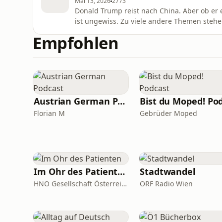
Mai 13, 2026
2773
Donald Trump reist nach China. Aber ob er 
ist ungewiss. Zu viele andere Themen stehen
Die China-Expertin Susanne Weigelin Schwied
Empfohlen
dieses Weltmächte-Treffen für Europa bedeu
Bild vom 13.05.
Austrian German Podcast
Florian M
Gebrüder Moped
Im Ohr des Patienten
Stadtwandel
HNO Gesellschaft Österreich
ORF Radio Wien