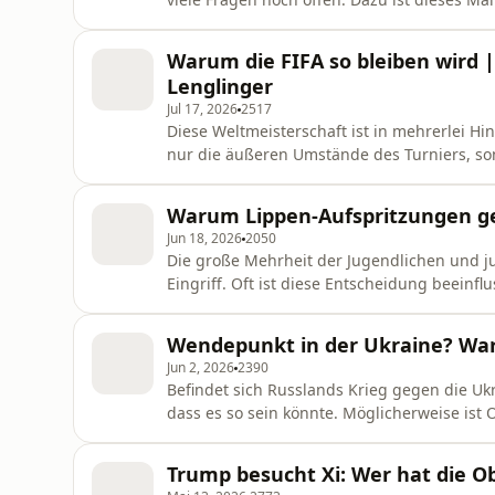
bei Stefan Lenglinger im Podcast. Das Inter
Kaserne statt.
Warum die FIFA so bleiben wird |
Lenglinger
Jul 17, 2026
2517
Diese Weltmeisterschaft ist in mehrerlei Hin
nur die äußeren Umstände des Turniers, son
Grundlegendes im wohl beliebtesten Sport d
Politikwissenschaftler Peter Filzmaier Gast 
Warum Lippen-Aufspritzungen ge
Jun 18, 2026
2050
Die große Mehrheit der Jugendlichen und 
Eingriff. Oft ist diese Entscheidung beeinf
Einfluss das auf uns als Gesellschaft hat, 
man es mit nicht medizinisch qualifiziertem
Wendepunkt in der Ukraine? War
Schönheitschirurgin Greta Nehr
Jun 2, 2026
2390
Befindet sich Russlands Krieg gegen die Uk
dass es so sein könnte. Möglicherweise ist 
Antworten dazu mit Oberst Markus Reisner 
Stefan Lenglinger. Dieser Podcast begleitet
Trump besucht Xi: Wer hat die 