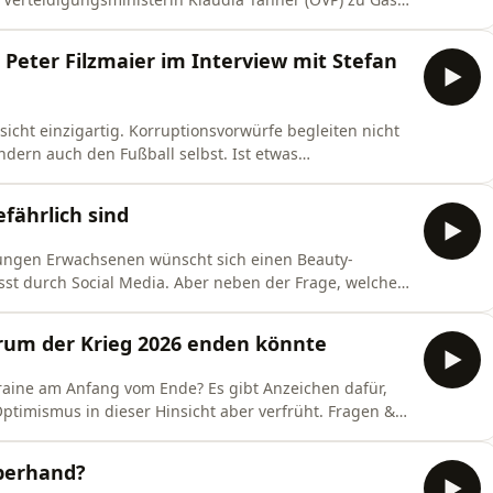
view fand im Sitz des Ministeriums in der Roßauer
 Peter Filzmaier im Interview mit Stefan
sicht einzigartig. Korruptionsvorwürfe begleiten nicht
dern auch den Fußball selbst. Ist etwas
er Welt kaputt? Zu dieser Frage ist der
im Podcast bei Stefan Lenglinger.
fährlich sind
jungen Erwachsenen wünscht sich einen Beauty-
lusst durch Social Media. Aber neben der Frage, welchen
gibt es auch viele Gefahren. Insbesondere dann, wenn
 Personal zu tun hat. Dazu ist die renommierte
um der Krieg 2026 enden könnte
raine am Anfang vom Ende? Es gibt Anzeichen dafür,
Optimismus in dieser Hinsicht aber verfrüht. Fragen &
vom österreichischen Bundesheer im Interview mit
 die Sendung Zeit im Bild 1 vom 02.06.2026
Oberhand?