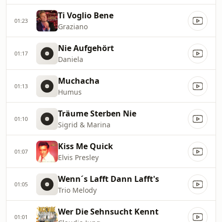
Ti Voglio Bene
01:23
Graziano
Nie Aufgehört
01:17
Daniela
Muchacha
01:13
Humus
Träume Sterben Nie
01:10
Sigrid & Marina
Kiss Me Quick
01:07
Elvis Presley
Wenn´s Lafft Dann Lafft's
01:05
Trio Melody
Wer Die Sehnsucht Kennt
01:01