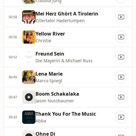
Claudia Jung
Mei Herz Ghört A Tirolerin
00:58
Zillertaler Haderlumpen
Yellow River
00:56
Christie
Freund Sein
00:52
Die Mayerin & Michael Russ
Lena Marie
00:49
Marco Spiegl
Boom Schakalaka
00:47
Jason Nussbaumer
Thank You For The Music
00:43
Abba
Ohne Di