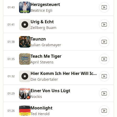
Herzgesteuert
01:43
Beatrice Egli
Urig & Echt
01:41
Zellberg Buam
Taunzn
01:38
Julian Grabmayer
Teach Me Tiger
01:35
April Stevens
Hier Komm Ich Her Hier Will Ich Hin
01:32
Die Grubertaler
Einer Von Uns Lügt
01:29
Nockis
Moonlight
01:26
Ted Herold