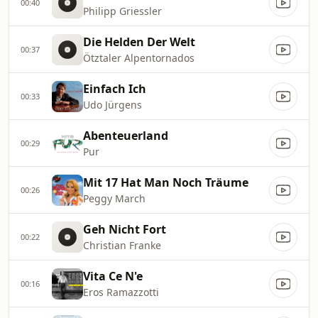
00:40
Philipp Griessler
Die Helden Der Welt
00:37
Ötztaler Alpentornados
Einfach Ich
00:33
Udo Jürgens
Abenteuerland
00:29
Pur
Mit 17 Hat Man Noch Träume
00:26
Peggy March
Geh Nicht Fort
00:22
Christian Franke
Vita Ce N'e
00:16
Eros Ramazzotti