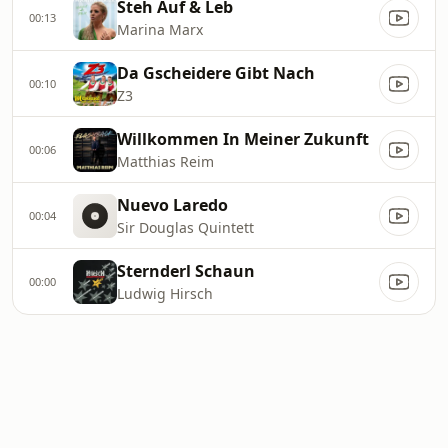
Steh Auf & Leb
00:13
Marina Marx
Da Gscheidere Gibt Nach
00:10
Z3
Willkommen In Meiner Zukunft
00:06
Matthias Reim
Nuevo Laredo
00:04
Sir Douglas Quintett
Sternderl Schaun
00:00
Ludwig Hirsch