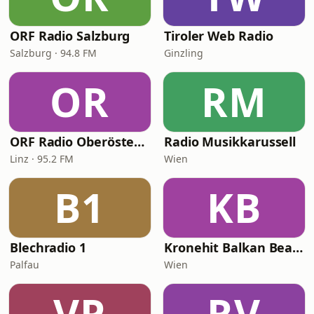
ORF Radio Salzburg
Tiroler Web Radio
Salzburg · 94.8 FM
Ginzling
OR
RM
ORF Radio Oberösterreich
Radio Musikkarussell
Linz · 95.2 FM
Wien
B1
KB
Blechradio 1
Kronehit Balkan Beats
Palfau
Wien
VP
RV