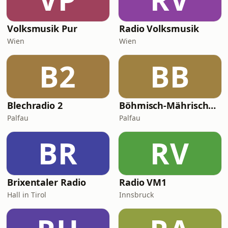
Volksmusik Pur
Radio Volksmusik
Wien
Wien
B2
BB
Blechradio 2
Böhmisch-Mährische Blasmusik
Palfau
Palfau
BR
RV
Brixentaler Radio
Radio VM1
Hall in Tirol
Innsbruck