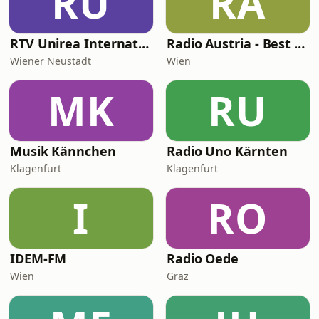
RU
RA
RTV Unirea International
Radio Austria - Best of Austria
Wiener Neustadt
Wien
MK
RU
Musik Kännchen
Radio Uno Kärnten
Klagenfurt
Klagenfurt
I
RO
IDEM-FM
Radio Oede
Wien
Graz