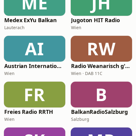
ME
JH
Medex ExYu Balkan
Jugoton HIT Radio
Lauterach
Wien
AI
RW
Austrian International Radio
Radio Weanarisch g'spielt
Wien
Wien · DAB 11C
FR
B
Freies Radio RRTH
BalkanRadioSalzburg
Wien
Salzburg