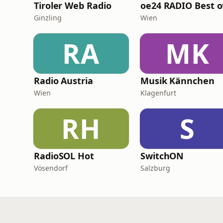
Tiroler Web Radio
Ginzling
Wien
RA
MK
Radio Austria
Musik Kännchen
Wien
Klagenfurt
RH
S
RadioSOL Hot
SwitchON
Vösendorf
Salzburg