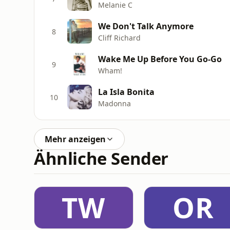
Melanie C
We Don't Talk Anymore
8
Cliff Richard
Wake Me Up Before You Go-Go
9
Wham!
La Isla Bonita
10
Madonna
Mehr anzeigen
Ähnliche Sender
TW
OR