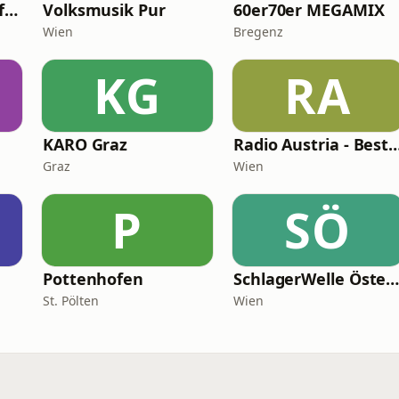
oe24 RADIO Best of Schlager
Volksmusik Pur
60er70er MEGAMIX
Wien
Bregenz
KG
RA
KARO Graz
Radio Austria - Best of 
Graz
Wien
P
SÖ
Pottenhofen
SchlagerWelle Österreic
St. Pölten
Wien