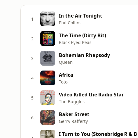
In the Air Tonight
1
Phil Collins
The Time (Dirty Bit)
2
Black Eyed Peas
Bohemian Rhapsody
3
Queen
Africa
4
Toto
Video Killed the Radio Star
5
The Buggles
Baker Street
6
Gerry Rafferty
I Turn to You (Stonebridge R & B
7