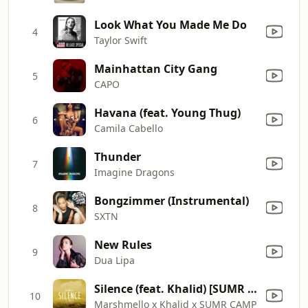
Look What You Made Me Do
4
Taylor Swift
Mainhattan City Gang
5
CAPO
Havana (feat. Young Thug)
6
Camila Cabello
Thunder
7
Imagine Dragons
Bongzimmer (Instrumental)
8
SXTN
New Rules
9
Dua Lipa
Silence (feat. Khalid) [SUMR CAMP Remix]
10
Marshmello x Khalid x SUMR CAMP