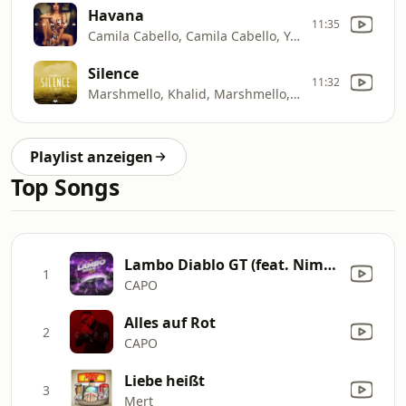
Havana
11:35
Camila Cabello, Camila Cabello, Young Thug
Silence
11:32
Marshmello, Khalid, Marshmello, Khalid, Marshmello x Khalid
Playlist anzeigen
Top Songs
Lambo Diablo GT (feat. Nimo & Juju) [Remix]
1
CAPO
Alles auf Rot
2
CAPO
Liebe heißt
3
Mert