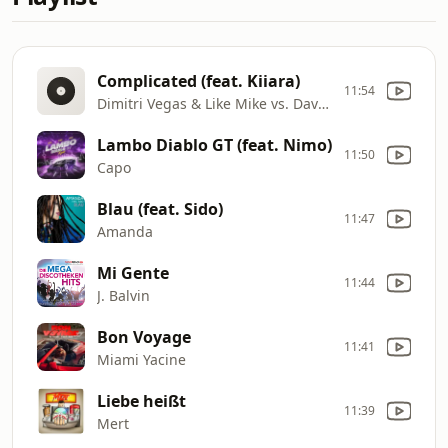
Complicated (feat. Kiiara)
11:54
Dimitri Vegas & Like Mike vs. David Guetta
Lambo Diablo GT (feat. Nimo)
11:50
Capo
Blau (feat. Sido)
11:47
Amanda
Mi Gente
11:44
J. Balvin
Bon Voyage
11:41
Miami Yacine
Liebe heißt
11:39
Mert