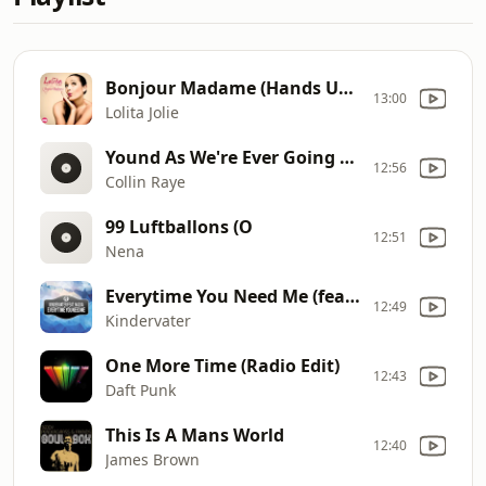
Bonjour Madame (Hands Up Freaks Remix Edit)
13:00
Lolita Jolie
Yound As We're Ever Going To Be
12:56
Collin Raye
99 Luftballons (O
12:51
Nena
Everytime You Need Me (feat. Nadja)
12:49
Kindervater
One More Time (Radio Edit)
12:43
Daft Punk
This Is A Mans World
12:40
James Brown