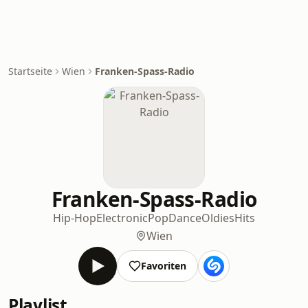
Startseite
Wien
Franken-Spass-Radio
Franken-Spass-Radio
Hip-Hop
Electronic
Pop
Dance
Oldies
Hits
Wien
Favoriten
Playlist