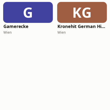
G
KG
Gamerecke
Kronehit German Hip Hop
Wien
Wien