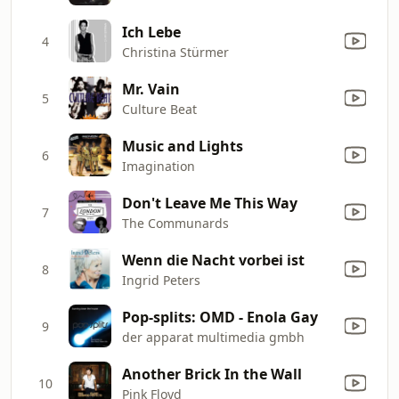
Ich Lebe
4
Christina Stürmer
Mr. Vain
5
Culture Beat
Music and Lights
6
Imagination
Don't Leave Me This Way
7
The Communards
Wenn die Nacht vorbei ist
8
Ingrid Peters
Pop-splits: OMD - Enola Gay
9
der apparat multimedia gmbh
Another Brick In the Wall
10
Pink Floyd