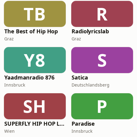
TB
R
The Best of Hip Hop
Radiolyricslab
Graz
Graz
Y8
S
Yaadmanradio 876
Satica
Innsbruck
Deutschlandsberg
SH
P
SUPERFLY HIP HOP Live
Paradise
Wien
Innsbruck