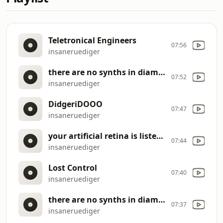
Teletronical Engineers
07:56
insaneruediger
there are no synths in diamond city...
07:52
insaneruediger
DidgeriDOOO
07:47
insaneruediger
your artificial retina is listening...
07:44
insaneruediger
Lost Control
07:40
insaneruediger
there are no synths in diamond city...
07:37
insaneruediger