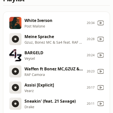
White Iverson
20:34
Post Malone
Meine Sprache
20:28
Gzuz, Bonez MC & Sa4 feat. RAF Camora
BARGELD
20:24
Veysel
Waffen ft Bonez MC,GZUZ & Ufo361
20:23
RAF Camora
Assisi [Explicit]
20:17
Vearz
Sneakin' (feat. 21 Savage)
20:11
Drake