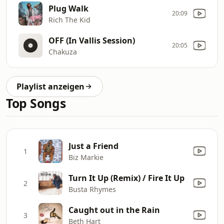
Plug Walk
20:09
Rich The Kid
OFF (In Vallis Session)
20:05
Chakuza
Playlist anzeigen
Top Songs
Just a Friend
1
Biz Markie
Turn It Up (Remix) / Fire It Up
2
Busta Rhymes
Caught out in the Rain
3
Beth Hart