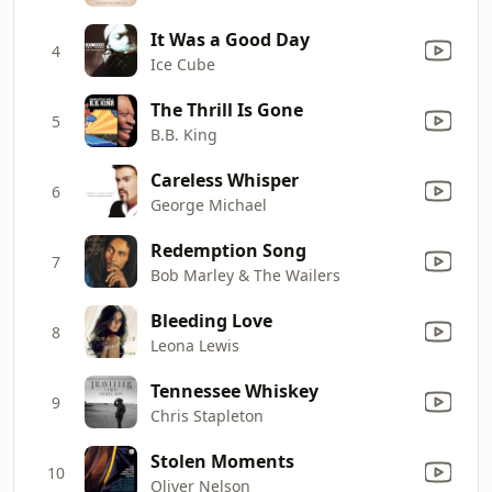
It Was a Good Day
4
Ice Cube
The Thrill Is Gone
5
B.B. King
Careless Whisper
6
George Michael
Redemption Song
7
Bob Marley & The Wailers
Bleeding Love
8
Leona Lewis
Tennessee Whiskey
9
Chris Stapleton
Stolen Moments
10
Oliver Nelson