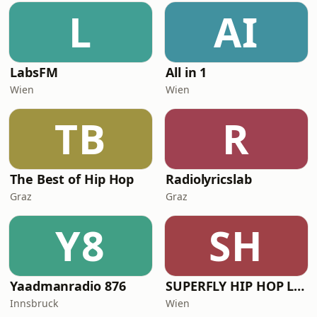
L
AI
LabsFM
All in 1
Wien
Wien
TB
R
The Best of Hip Hop
Radiolyricslab
Graz
Graz
Y8
SH
Yaadmanradio 876
SUPERFLY HIP HOP Live
Innsbruck
Wien