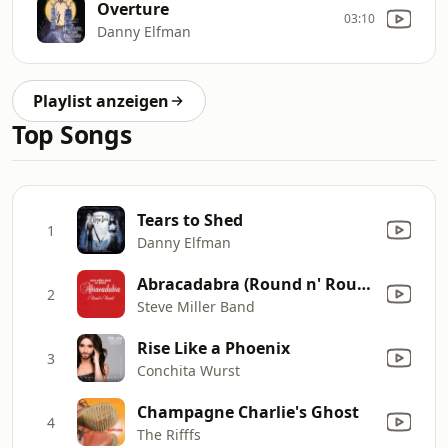
Overture
03:10
Danny Elfman
Playlist anzeigen
Top Songs
Tears to Shed
1
Danny Elfman
Abracadabra (Round n' Round) [Radio Edit]
2
Steve Miller Band
Rise Like a Phoenix
3
Conchita Wurst
Champagne Charlie's Ghost
4
The Rifffs