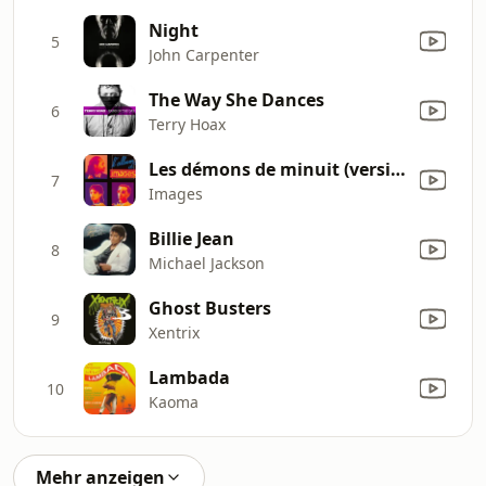
Night
5
John Carpenter
The Way She Dances
6
Terry Hoax
Les démons de minuit (version longue)
7
Images
Billie Jean
8
Michael Jackson
Ghost Busters
9
Xentrix
Lambada
10
Kaoma
Mehr anzeigen