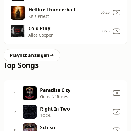
Hellfire Thunderbolt
00:29
KK's Priest
Cold Ethyl
00:26
Alice Cooper
Playlist anzeigen
Top Songs
Paradise City
1
Guns N' Roses
Right In Two
2
TOOL
Schism
3