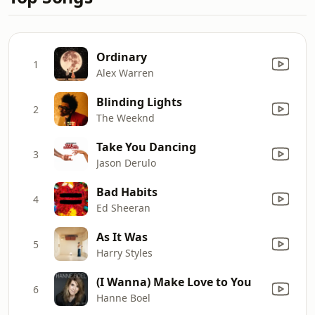
Ordinary
1
Alex Warren
Blinding Lights
2
The Weeknd
Take You Dancing
3
Jason Derulo
Bad Habits
4
Ed Sheeran
As It Was
5
Harry Styles
(I Wanna) Make Love to You
6
Hanne Boel