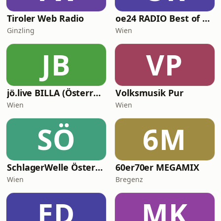
Tiroler Web Radio
oe24 RADIO Best of Schlager
Ginzling
Wien
JB
VP
jö.live BILLA (Österreich)
Volksmusik Pur
Wien
Wien
SÖ
6M
SchlagerWelle Österreich
60er70er MEGAMIX
Wien
Bregenz
ED
MK