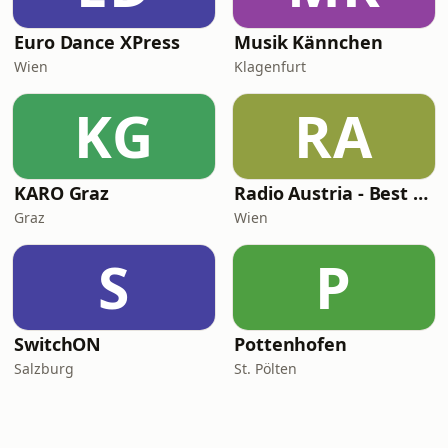
Euro Dance XPress
Musik Kännchen
Wien
Klagenfurt
KG
RA
KARO Graz
Radio Austria - Best of Austria
Graz
Wien
S
P
SwitchON
Pottenhofen
Salzburg
St. Pölten